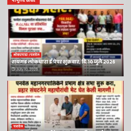
पॉपुलर खबरें
भोकरपाडा l पनवेल
रायगड लोकधारा ई पेपर शुक्रवार, दि. १० जुलै २०२६
July 10, 2026
पनवेल