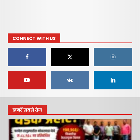
आवारातून कोट्यवधींच्या ड्रग्ज
प्रकरणातील मुख्य आरोपी पसार;
पोलिसांच्या कार्यक्षमतेवर
प्रश्नचिन्ह, निलंबनाची मागणी !
7
June 16, 2026
CONNECT WITH US
खबरें सबसे तेज