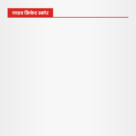
3
लाइव क्रिकेट स्कोर
नवी मुंबई आंतरराष्ट्रीय विमानतळ
नामकरणाचा लढा अधिक तीव्र
करणार – सचिन केणी…
4
July 10, 2026
महात्मा फुले जनआरोग्य योजनेत
आमूलाग्र बदलांचे संकेत; आमदार
प्रशांत ठाकूर यांच्या पाठपुराव्याला
मोठे यश !
5
July 10, 2026
मोहोपाडा ( शिवनगर ) जिल्हा
परिषद शाळेत उत्साहात साजरा
झाला ‘शाळा प्रवेशोत्सव’; नवागत
विद्यार्थ्यांचे गुलाबपुष्प देऊन
स्वागत…
6
June 16, 2026
कामोठे पोलीस ठाण्याच्या