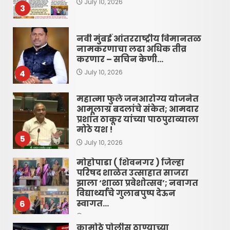
July 10, 2026
3
नवी मुंबई आंतरराष्ट्रीय विमानतळ
नामकरणाचा लढा अधिक तीव्र
करणार – सचिन केणी…
4
July 10, 2026
महात्मा फुले जनआरोग्य योजनेत
आमूलाग्र बदलांचे संकेत; आमदार
प्रशांत ठाकूर यांच्या पाठपुराव्याला
मोठे यश !
5
July 10, 2026
मोहोपाडा ( शिवनगर ) जिल्हा
परिषद शाळेत उत्साहात साजरा
झाला ‘शाळा प्रवेशोत्सव’; नवागत
विद्यार्थ्यांचे गुलाबपुष्प देऊन
स्वागत…
6
June 16, 2026
कामोठे पोलीस ठाण्याच्या