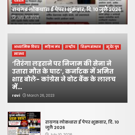
पनवेल
रायगड लोकधारा ई पेपर l शुक्रवार, दि. १० जुलै २०२६
July 10, 2026
आध्यात्मिक विचार
महिला मंच
राष्ट्रीय
शिक्षण संस्थान
स्टूडेंट ग्रुप
स्वास्थ्य
‘तिरंगा लहराने पर निजाम की सेना ने
उतारा मौत के घाट’, कर्नाटक में अमित
शाह बोले- कांग्रेस ने वोट बैंक के लालच
में…
ravi
March 26, 2023
रायगड लोकधारा ई पेपर शुक्रवार, दि. १०
जुलै २०२६
July 10, 2026