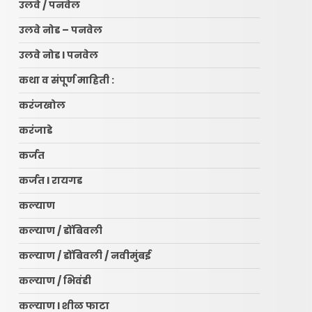
उलवे / पनवेल
उलवे नोड – पनवेल
उलवे नोड l पनवेल
कथा व संपूर्ण माहिती :
करंजखोल
करंजाडे
कर्जत
कर्जत l रायगड
कल्याण
कल्याण / डोंबिवली
कल्याण / डोंबिवली / नवीमुंबई
कल्याण / भिवंडी
कल्याण l शीळ फाटा