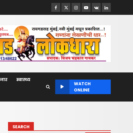
Facebook
Twitter
Instagram
Youtube
VK
LinkedIn
बाजार
स्वास्थ्य
WATCH
ONLINE
SEARCH