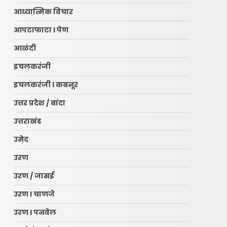
आध्यात्मिक विचार
आपटाफाटा l पेण
आळंदी
इचलकरंजी
इचलकरंजी l कबनूर
उत्तर प्रदेश / बांदा
उत्तराखंड
उमेद
उरण
उरण / जासई
उरण l चाणजे
उरण l पनवेल