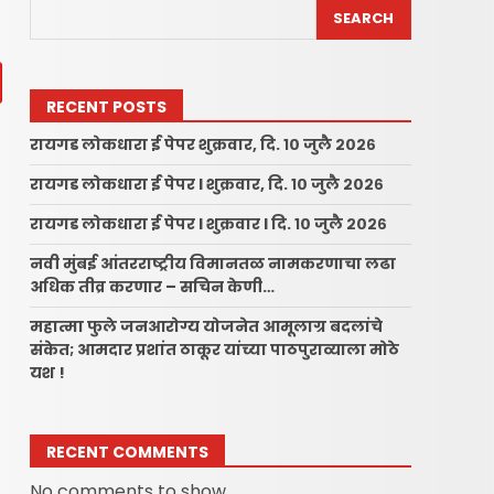
SEARCH
RECENT POSTS
रायगड लोकधारा ई पेपर शुक्रवार, दि. १० जुलै २०२६
रायगड लोकधारा ई पेपर l शुक्रवार, दि. १० जुलै २०२६
रायगड लोकधारा ई पेपर l शुक्रवार l दि. १० जुलै २०२६
नवी मुंबई आंतरराष्ट्रीय विमानतळ नामकरणाचा लढा
अधिक तीव्र करणार – सचिन केणी…
महात्मा फुले जनआरोग्य योजनेत आमूलाग्र बदलांचे
संकेत; आमदार प्रशांत ठाकूर यांच्या पाठपुराव्याला मोठे
यश !
RECENT COMMENTS
No comments to show.