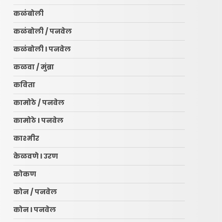
कळंबोली
कळंबोली / पनवेल
कळंबोली l पनवेल
कळवा / मुंब्रा
कविता
कामोठे / पनवेल
कामोठे l पनवेल
काश्मीर
केळवणे l उरण
कोकण
कोन / पनवेल
कोन l पनवेल