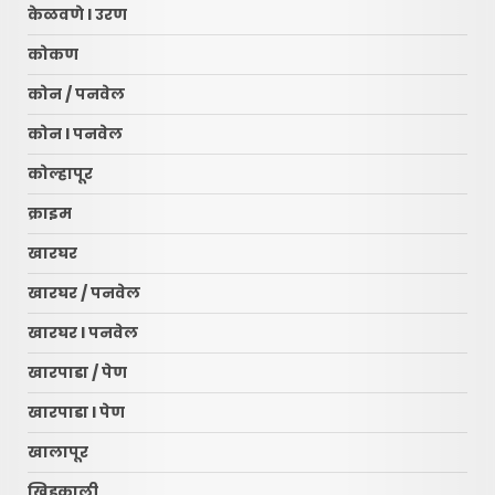
केळवणे l उरण
कोकण
कोन / पनवेल
कोन l पनवेल
कोल्हापूर
क्राइम
खारघर
खारघर / पनवेल
खारघर l पनवेल
खारपाडा / पेण
खारपाडा l पेण
खालापूर
खिडकाली