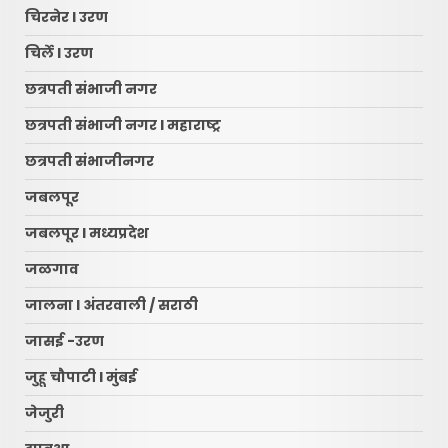
चिरनेर l उरण
चिर्ले l उरण
छत्रपती संभाजी नगर
छत्रपती संभाजी नगर l महाराष्ट्र
छत्रपती संभाजीनगर
जबलपूर
जबलपूर l मध्यप्रदेश
जळगाव
जालना l अंतरवाली / सराठी
जासई -उरण
जुहू चौपाटी l मुंबई
जेजुरी