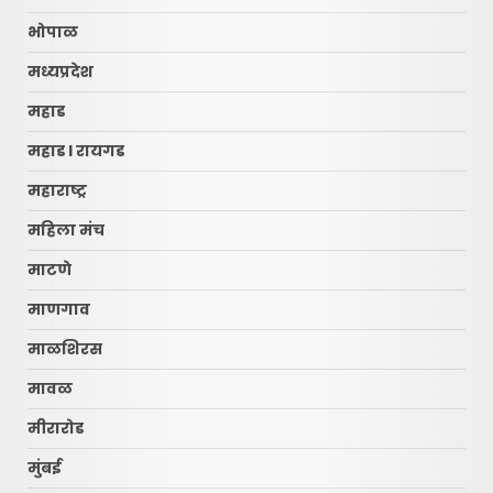
भोपाळ
मध्यप्रदेश
महाड
महाड l रायगड
महाराष्ट्र
महिला मंच
माटणे
माणगाव
माळशिरस
मावळ
मीरारोड
मुंबई