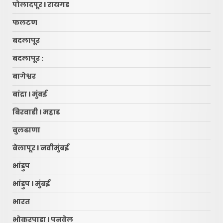
पोलादपूर l रायगड
फलटण
बदलापूर
बदलापूर :
बागेश्वर
बांद्रा l मुंबई
बिरवाडी l महाड
बुलढाणा
बेलापूर l नवीमुंबई
भांडुप
भांडुप l मुंबई
भारत
भोकरपाडा l पनवेल