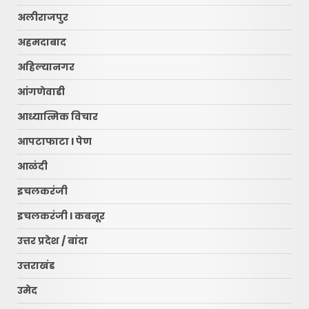
अलीराजपुर
अहमदाबाद
अहिल्यानगर
आंगणेवाडी
आध्यात्मिक विचार
आपटाफाटा l पेण
आळंदी
इचलकरंजी
इचलकरंजी l कबनूर
उत्तर प्रदेश / बांदा
उत्तराखंड
उमेद