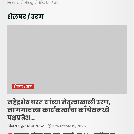
Home
Blog
शेलघर / उरण
शेलघर / उरण
शेलघर / उरण
महेंद्रशेठ घरत यांच्या नेतृत्वाखाली उरण,
माणगावच्या कार्यकर्त्यांचा कॉंग्रेसमध्ये
पक्षप्रवेश…
विजय चंद्रकांत गायकर
November 15, 2025