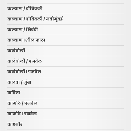
कल्याण / डोंबिवली
कल्याण / डोंबिवली / नवीमुंबई
कल्याण / भिवंडी
कल्याण l शीळ फाटा
कळंबोली
कळंबोली / पनवेल
कळंबोली l पनवेल
कळवा / मुंब्रा
कविता
कामोठे / पनवेल
कामोठे l पनवेल
काश्मीर