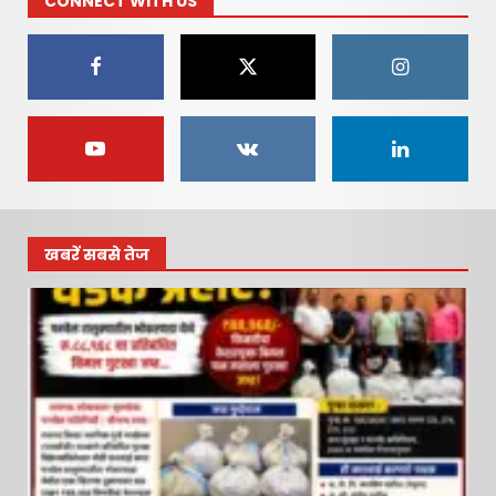
CONNECT WITH US
रायगड लोकधारा ई पेपर शुक्रवार,
दि. १० जुलै २०२६
July 10, 2026
1
रायगड लोकधारा ई पेपर l शुक्रवार,
दि. १० जुलै २०२६
July 10, 2026
2
खबरें सबसे तेज
रायगड लोकधारा ई पेपर l शुक्रवार
l दि. १० जुलै २०२६
July 10, 2026
3
नवी मुंबई आंतरराष्ट्रीय विमानतळ
नामकरणाचा लढा अधिक तीव्र
करणार – सचिन केणी…
4
July 10, 2026