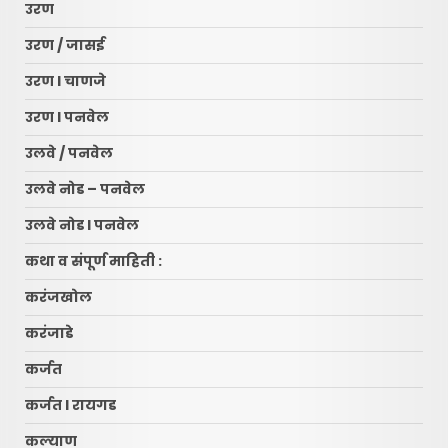
उरण
उरण / जासई
उरण l चाणजे
उरण l पनवेल
उलवे / पनवेल
उलवे नोड – पनवेल
उलवे नोड l पनवेल
कथा व संपूर्ण माहिती :
करंजखोल
करंजाडे
कर्जत
कर्जत l रायगड
कल्याण