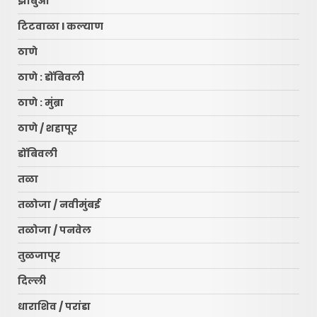
झाबुआ
टिटवाळा l कल्याण
ठाणे
ठाणे : डोंबिवली
ठाणे : मुंब्रा
ठाणे / शहापूर
डोंबिवली
तळा
तळोजा / नवीमुंबई
तळोजा / पनवेल
तुळजापूर
दिल्ली
धाराशिव / परांडा