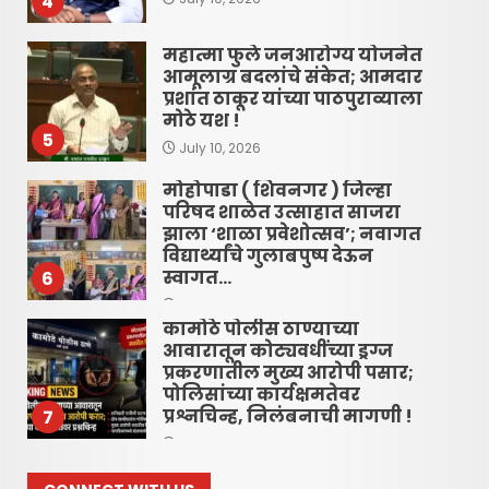
4
महात्मा फुले जनआरोग्य योजनेत
आमूलाग्र बदलांचे संकेत; आमदार
प्रशांत ठाकूर यांच्या पाठपुराव्याला
मोठे यश !
5
July 10, 2026
मोहोपाडा ( शिवनगर ) जिल्हा
परिषद शाळेत उत्साहात साजरा
झाला ‘शाळा प्रवेशोत्सव’; नवागत
विद्यार्थ्यांचे गुलाबपुष्प देऊन
स्वागत…
6
June 16, 2026
कामोठे पोलीस ठाण्याच्या
आवारातून कोट्यवधींच्या ड्रग्ज
प्रकरणातील मुख्य आरोपी पसार;
पोलिसांच्या कार्यक्षमतेवर
प्रश्नचिन्ह, निलंबनाची मागणी !
7
June 16, 2026