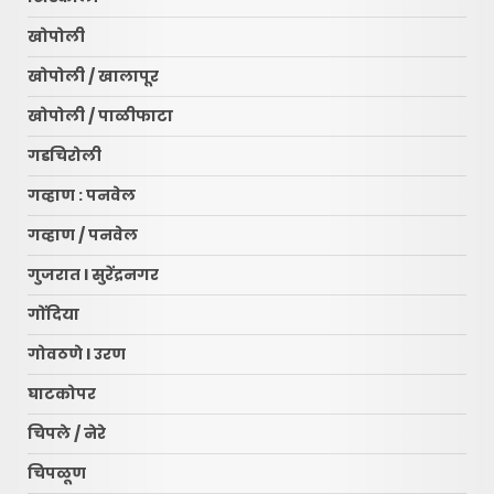
खोपोली
खोपोली / खालापूर
खोपोली / पाळीफाटा
गडचिरोली
गव्हाण : पनवेल
गव्हाण / पनवेल
गुजरात l सुरेंद्रनगर
गोंदिया
गोवठणे l उरण
घाटकोपर
चिपले / नेरे
चिपळूण