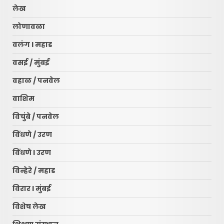
लेख
लोणावळा
वलंग l महाड
वसई / मुंबई
वहाळ / पनवेल
वाशिम
विचुंबे / पनवेल
विंधणे / उरण
रायगड लोकधारा ई पेपर l शुक्रवार
l दि. १० जुलै २०२६
विंधणे l उरण
July 10, 2026
3
विन्हेरे / महाड
विरार l मुंबई
नवी मुंबई आंतरराष्ट्रीय विमानतळ
नामकरणाचा लढा अधिक तीव्र
विशेष लेख
करणार – सचिन केणी…