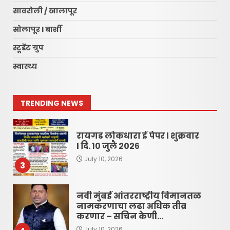
रायगड लोकधारा ई पेपर शुक्रवार,
सावरोली / खालापूर
दि. १० जुलै २०२६
सोलापूर l बार्शी
July 10, 2026
1
स्टूडेंट ग्रुप
स्वास्थ्य
रायगड लोकधारा ई पेपर l शुक्रवार,
दि. १० जुलै २०२६
July 10, 2026
2
TRENDING NEWS
रायगड लोकधारा ई पेपर l शुक्रवार
l दि. १० जुलै २०२६
July 10, 2026
3
नवी मुंबई आंतरराष्ट्रीय विमानतळ
नामकरणाचा लढा अधिक तीव्र
करणार – सचिन केणी…
July 10, 2026