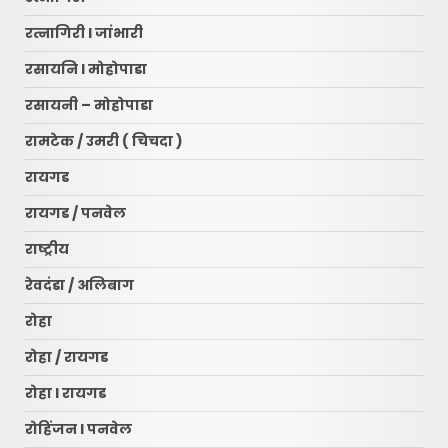
रत्नागिरी l जांभारी
रसायनि l मोहोपाडा
रसायनी – मोहोपाडा
रामटेक / उमरी ( चिचदा )
रायगड
रायगड / पनवेल
राष्ट्रीय
रेवदंडा / अलिबाग
रोहा
रोहा / रायगड
रोहा l रायगड
रोहिंजन l पनवेल