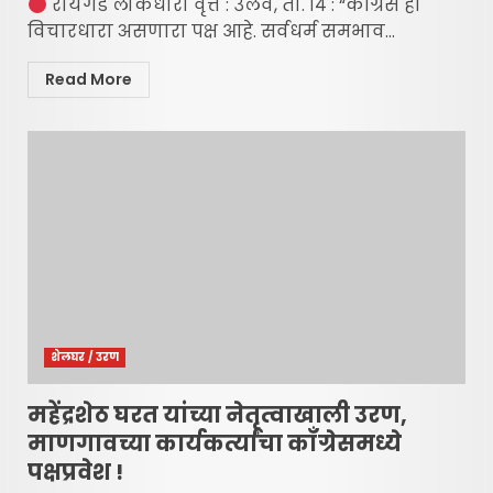
रायगड लोकधारा वृत्त : उलवे, ता. १४ : “कॉंग्रेस हा
विचारधारा असणारा पक्ष आहे. सर्वधर्म समभाव...
Read More
शेलघर / उरण
महेंद्रशेठ घरत यांच्या नेतृत्वाखाली उरण,
माणगावच्या कार्यकर्त्यांचा कॉंग्रेसमध्ये
पक्षप्रवेश !