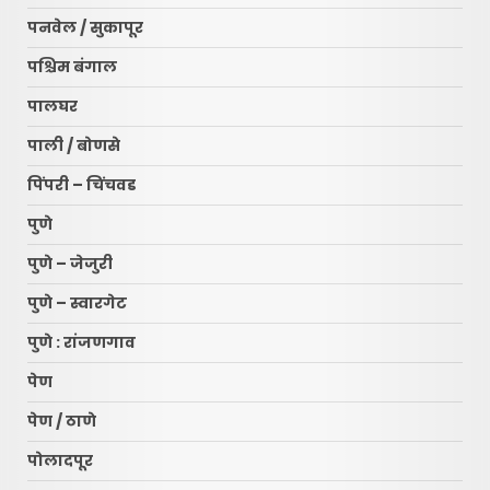
पनवेल / सुकापूर
पश्चिम बंगाल
पालघर
पाली / बोणसे
पिंपरी – चिंचवड
पुणे
पुणे – जेजुरी
पुणे – स्वारगेट
पुणे : रांजणगाव
पेण
पेण / ठाणे
पोलादपूर