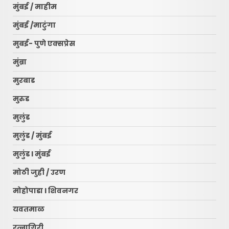
मुंबई / माहीम
मुंबई /माटुंगा
मुबई- पुणे एक्सप्रेस
मुंब्रा
मुरबाड
मुरुड
मुलुंड
मुलुंड / मुंबई
मुलुंड l मुंबई
मोठी जुही / उरण
मोहोपाडा l शिवनगर
यवतमाळ
रत्नागिरी