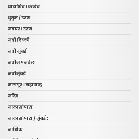
धाराशिव l कळंब
धुतुम / उरण
नवघर l उरण
नवी दिल्ली
नवी मुंबई
नवीन पनवेल
नवीमुंबई
नागपूर l महाराष्ट्र
नांदेड
नालासोपारा
नालासोपारा / मुंबई :
नाशिक