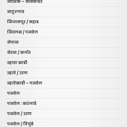
नाशिक – त्र्यंबकेश्वर
नाहूरगाव
निजामपूर / महाड
नितलस / पनवेल
नेपाळ
नेरळ / कर्जत
न्हावा खाडी
न्हावे / उरण
न्हावेखाडी – पनवेल
पनवेल
पनवेल : करंजाडे
पनवेल / उरण
पनवेल / विचुंबे