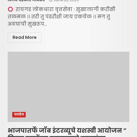
रायगड लोकधारा वृत्तसेवा : सुखालागी करीसी
तळमळ ।। तरी तु पंढरीशी जाय एकवेळ ।। मग तु
अवघाची सुखरूप...
Read More
पनवेल
भाजपातर्फे जॉब इंटरव्यूचे यशस्वी आयोजन ”