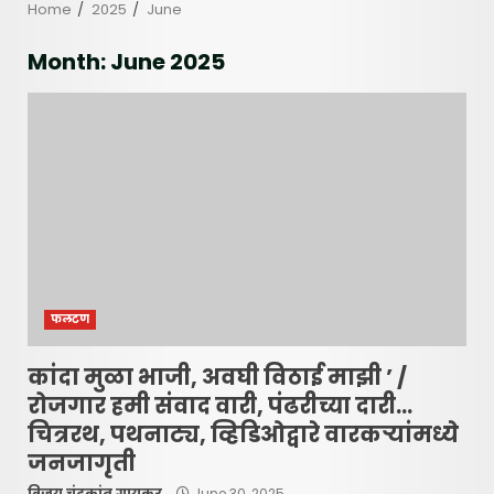
Home
2025
June
Month:
June 2025
फलटण
कांदा मुळा भाजी, अवघी विठाई माझी ’ /
रोजगार हमी संवाद वारी, पंढरीच्या दारी…
चित्ररथ, पथनाट्य, व्हिडिओद्वारे वारकऱ्यांमध्ये
जनजागृती
विजय चंद्रकांत गायकर
June 30, 2025