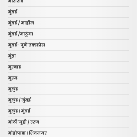
मीरारोड
मुंबई
मुंबई / माहीम
मुंबई /माटुंगा
मुबई- पुणे एक्सप्रेस
मुंब्रा
मुरबाड
मुरुड
मुलुंड
मुलुंड / मुंबई
मुलुंड l मुंबई
मोठी जुही / उरण
मोहोपाडा l शिवनगर