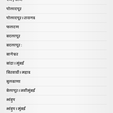
पोलादपूर
पोलादपूर l रायगड
फलटण
बदलापूर
बदलापूर :
बागेश्वर
बांद्रा l मुंबई
बिरवाडी l महाड
बुलढाणा
बेलापूर l नवीमुंबई
भांडुप
भांडुप l मुंबई