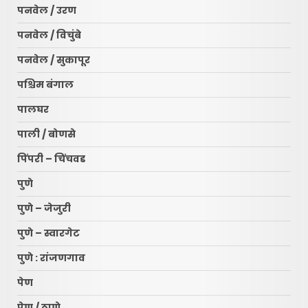
पनवेल / उरण
पनवेल / विचुंबे
पनवेल / सुकापूर
पश्चिम बंगाल
पालघर
पाली / बोणसे
पिंपरी – चिंचवड
पुणे
पुणे – जेजुरी
पुणे – स्वारगेट
पुणे : रांजणगाव
पेण
पेण / ठाणे