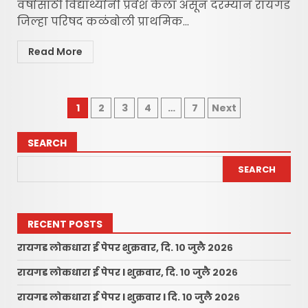
वर्षासाठी विद्यार्थ्यांनी प्रवेश केला असून दरम्यान रायगड
जिल्हा परिषद कळंबोली प्राथमिक...
Read More
Posts
1
2
3
4
…
7
Next
pagination
SEARCH
SEARCH
RECENT POSTS
रायगड लोकधारा ई पेपर शुक्रवार, दि. १० जुलै २०२६
रायगड लोकधारा ई पेपर l शुक्रवार, दि. १० जुलै २०२६
रायगड लोकधारा ई पेपर l शुक्रवार l दि. १० जुलै २०२६