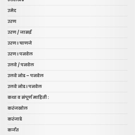
उमेद
उरण
उरण / जासई
उरण l चाणजे
उरण l पनवेल
उलवे / पनवेल
उलवे नोड – पनवेल
उलवे नोड l पनवेल
कथा व संपूर्ण माहिती :
करंजखोल
करंजाडे
कर्जत