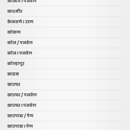
कामोठे l पनवेल
काश्मीर
केळवणे l उरण
कोकण
कोन / पनवेल
कोन l पनवेल
कोल्हापूर
क्राइम
खारघर
खारघर / पनवेल
खारघर l पनवेल
खारपाडा / पेण
खारपाडा l पेण