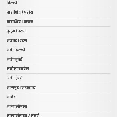
दिल्ली
धाराशिव / परांडा
धाराशिव l कळंब
धुतुम / उरण
नवघर l उरण
नवी दिल्ली
नवी मुंबई
नवीन पनवेल
नवीमुंबई
नागपूर l महाराष्ट्र
नांदेड
नालासोपारा
नालासोपारा / मुंबई :