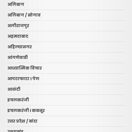
अलिबाग
अलिबाग / सोगाव
अलीराजपुर
अहमदाबाद
अहिल्यानगर
आंगणेवाडी
आध्यात्मिक विचार
आपटाफाटा l पेण
आळंदी
इचलकरंजी
इचलकरंजी l कबनूर
उत्तर प्रदेश / बांदा
उत्तराखंड