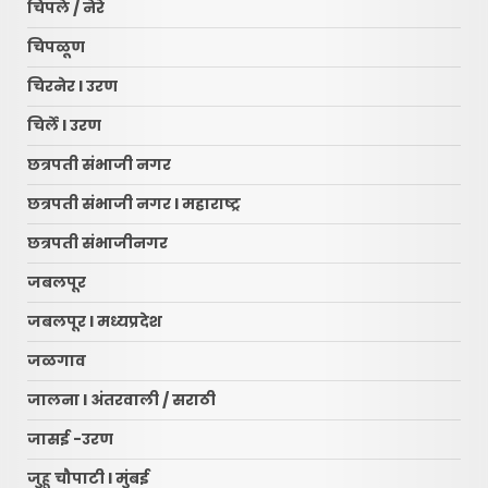
चिपले / नेरे
चिपळूण
चिरनेर l उरण
चिर्ले l उरण
छत्रपती संभाजी नगर
छत्रपती संभाजी नगर l महाराष्ट्र
छत्रपती संभाजीनगर
जबलपूर
जबलपूर l मध्यप्रदेश
जळगाव
जालना l अंतरवाली / सराठी
जासई -उरण
जुहू चौपाटी l मुंबई