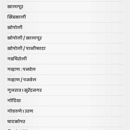
खालापूर
खिडकाली
खोपोली
खोपोली / खालापूर
खोपोली / पाळीफाटा
गडचिरोली
गव्हाण : पनवेल
गव्हाण / पनवेल
गुजरात l सुरेंद्रनगर
गोंदिया
गोवठणे l उरण
घाटकोपर