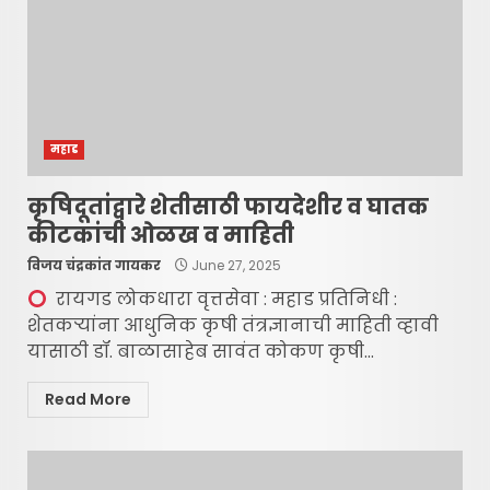
महाड
कृषिदूतांद्वारे शेतीसाठी फायदेशीर व घातक
कीटकांची ओळख व माहिती
विजय चंद्रकांत गायकर
June 27, 2025
रायगड लोकधारा वृत्तसेवा : महाड प्रतिनिधी :
शेतकऱ्यांना आधुनिक कृषी तंत्रज्ञानाची माहिती व्हावी
यासाठी डॉ. बाळासाहेब सावंत कोकण कृषी...
Read More