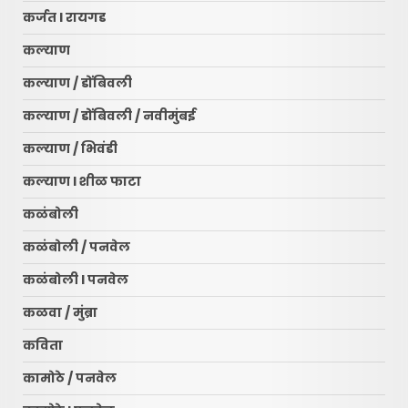
कर्जत l रायगड
कल्याण
कल्याण / डोंबिवली
कल्याण / डोंबिवली / नवीमुंबई
कल्याण / भिवंडी
कल्याण l शीळ फाटा
कळंबोली
कळंबोली / पनवेल
कळंबोली l पनवेल
कळवा / मुंब्रा
कविता
कामोठे / पनवेल