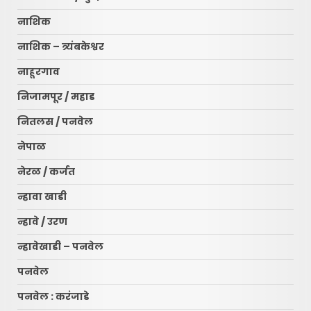
नाशिक
नाशिक – त्र्यंबकेश्वर
नाहूरगाव
निजामपूर / महाड
नितलस / पनवेल
नेपाळ
नेरळ / कर्जत
न्हावा खाडी
न्हावे / उरण
न्हावेखाडी – पनवेल
पनवेल
पनवेल : करंजाडे