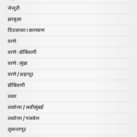
जेजुरी
झाबुआ
टिटवाळा l कल्याण
ठाणे
ठाणे : डोंबिवली
ठाणे : मुंब्रा
ठाणे / शहापूर
डोंबिवली
तळा
तळोजा / नवीमुंबई
तळोजा / पनवेल
तुळजापूर