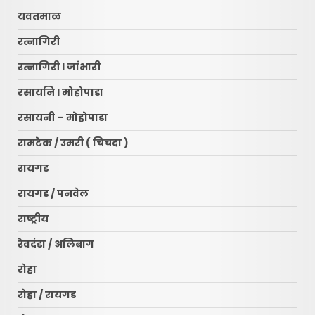
यवतमाळ
रत्नागिरी
रत्नागिरी l जांभारी
रसायनि l मोहोपाडा
रसायनी – मोहोपाडा
रामटेक / उमरी ( चिचदा )
रायगड
रायगड / पनवेल
राष्ट्रीय
रेवदंडा / अलिबाग
रोहा
रोहा / रायगड