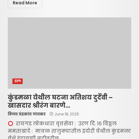
Read More
उरण
कुंडमळा येथील घटना अतिशय दुर्देवी –
खासदार श्रीरंग बारणे…
विजय चंद्रकांत गायकर
June 18, 2025
रायगड लोकधारा वृत्तसेवा : उरण दि. १६ विठ्ठल
ममताबादे : मावळ तालुक्यातील इंदोरी येथील कुंडमळा
येथे इंद्रायणी नदीवरील...