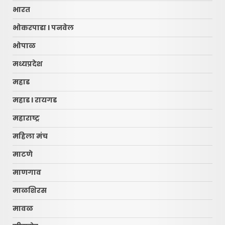
भारत
भोकरपाडा l पनवेल
भोपाळ
मध्यप्रदेश
महाड
महाड l रायगड
महाराष्ट्र
महिला मंच
माटणे
माणगाव
माळशिरस
मावळ