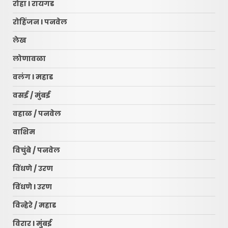
रोहा l रायगड
रोहिंजन l पनवेल
लेख
लोणावळा
वलंग l महाड
वसई / मुंबई
वहाळ / पनवेल
वाशिम
विचुंबे / पनवेल
विंधणे / उरण
रायगड लोकधारा ई पेपर l शुक्रवार
l दि. १० जुलै २०२६
विंधणे l उरण
July 10, 2026
3
विन्हेरे / महाड
विरार l मुंबई