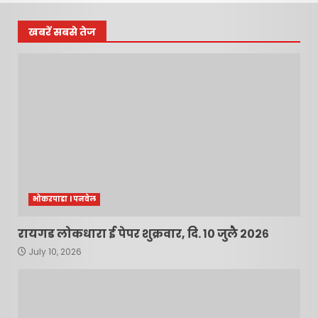
खबरें सबसे तेज
भोकरपाडा l पनवेल
रायगड लोकधारा ई पेपर शुक्रवार, दि. १० जुलै २०२६
July 10, 2026