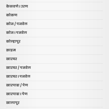
केळवणे l उरण
कोकण
कोन / पनवेल
कोन l पनवेल
कोल्हापूर
क्राइम
खारघर
खारघर / पनवेल
खारघर l पनवेल
खारपाडा / पेण
खारपाडा l पेण
खालापूर