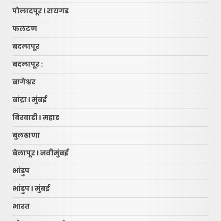
पोलादपूर l रायगड
फलटण
बदलापूर
बदलापूर :
बागेश्वर
बांद्रा l मुंबई
बिरवाडी l महाड
बुलढाणा
बेलापूर l नवीमुंबई
भांडुप
भांडुप l मुंबई
भारत