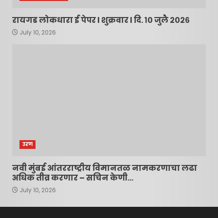
रायगड लोकधारा ई पेपर l शुक्रवार l दि. १० जुलै २०२६
July 10, 2026
उरण
नवी मुंबई आंतरराष्ट्रीय विमानतळ नामकरणाचा लढा
अधिक तीव्र करणार – सचिन केणी…
July 10, 2026