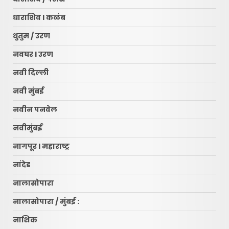
धाराशिव l कळंब
धुतुम / उरण
नवघर l उरण
नवी दिल्ली
नवी मुंबई
नवीन पनवेल
नवीमुंबई
नागपूर l महाराष्ट्र
नांदेड
नालासोपारा
नालासोपारा / मुंबई :
नाशिक