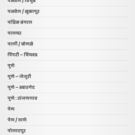
पनवेल / विचुंबे
पनवेल / सुकापूर
पश्चिम बंगाल
पालघर
पाली / बोणसे
पिंपरी – चिंचवड
पुणे
पुणे – जेजुरी
पुणे – स्वारगेट
पुणे : रांजणगाव
पेण
पेण / ठाणे
पोलादपूर