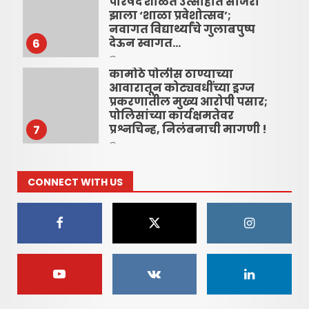
परिषद शाळेत उत्साहात साजरा
झाला ‘शाळा प्रवेशोत्सव’;
नवागत विद्यार्थ्यांचे गुलाबपुष्प
देऊन स्वागत…
6
June 16, 2026
कामोठे पोलीस ठाण्याच्या
आवारातून कोट्यवधींच्या ड्रग्ज
प्रकरणातील मुख्य आरोपी पसार;
पोलिसांच्या कार्यक्षमतेवर
प्रश्नचिन्ह, निलंबनाची मागणी !
7
June 16, 2026
CONNECT WITH US