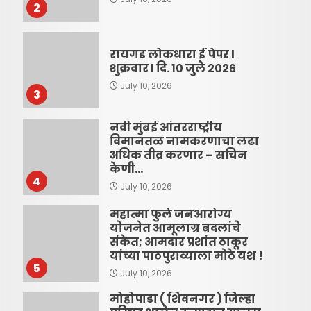
2
रायगड लोकधारा ई पेपर l
शुक्रवार l दि. १० जुलै २०२६
July 10, 2026
3
नवी मुंबई आंतरराष्ट्रीय
विमानतळ नामकरणाचा लढा
अधिक तीव्र करणार – सचिन
केणी…
4
July 10, 2026
महात्मा फुले जनआरोग्य
योजनेत आमूलाग्र बदलांचे
संकेत; आमदार प्रशांत ठाकूर
यांच्या पाठपुराव्याला मोठे यश !
5
July 10, 2026
मोहोपाडा ( शिवनगर ) जिल्हा