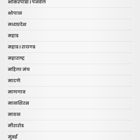
भोकरपाडा l पनवेल
भोपाळ
मध्यप्रदेश
महाड
महाड l रायगड
महाराष्ट्र
महिला मंच
माटणे
माणगाव
माळशिरस
मावळ
मीरारोड
मुंबई