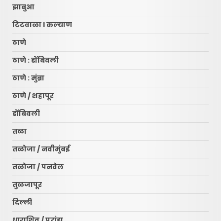
झाबुआ
टिटवाळा l कल्याण
ठाणे
ठाणे : डोंबिवली
ठाणे : मुंब्रा
ठाणे / शहापूर
डोंबिवली
तळा
तळोजा / नवीमुंबई
तळोजा / पनवेल
तुळजापूर
दिल्ली
धाराशिव / परांडा