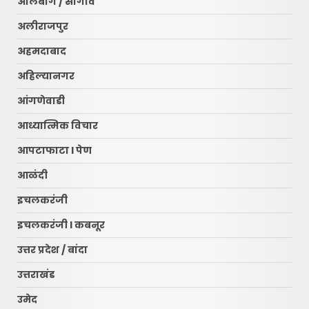
अलिबाग / सोगाव
अलीराजपुर
अहमदाबाद
अहिल्यानगर
आंगणेवाडी
आध्यात्मिक विचार
आपटाफाटा l पेण
आळंदी
इचलकरंजी
इचलकरंजी l कबनूर
उत्तर प्रदेश / बांदा
उत्तराखंड
उमेद