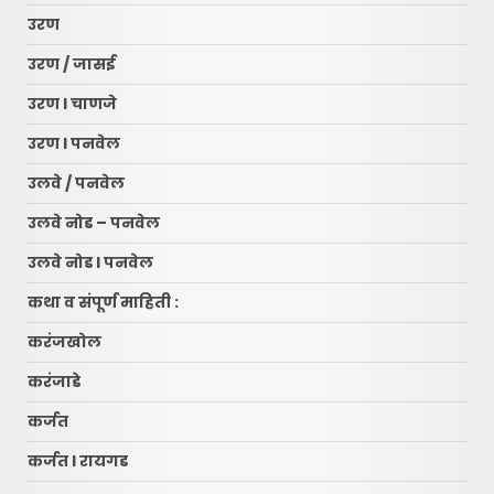
उरण
उरण / जासई
उरण l चाणजे
उरण l पनवेल
उलवे / पनवेल
उलवे नोड – पनवेल
उलवे नोड l पनवेल
कथा व संपूर्ण माहिती :
करंजखोल
करंजाडे
कर्जत
कर्जत l रायगड