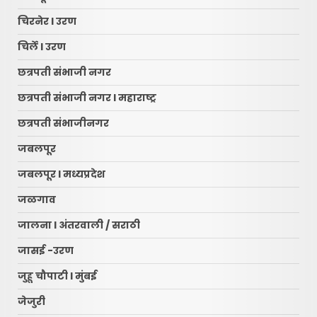
चिरनेर l उरण
चिर्ले l उरण
छत्रपती संभाजी नगर
छत्रपती संभाजी नगर l महाराष्ट्र
छत्रपती संभाजीनगर
जबलपूर
जबलपूर l मध्यप्रदेश
जळगाव
जालना l अंतरवाली / सराठी
जासई -उरण
जुहू चौपाटी l मुंबई
जेजुरी