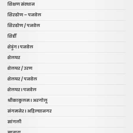
शिक्षण संस्थान
शिरढोण – पनवेल
शिरढोण / पनवेल
शिर्डी
शेडुंग l पनवेल
शेलघर
शेलघर / उरण
शेलघर / पनवेल
शेलघर l पनवेल
श्रीकाकुलम l अरगोलू
संगमनेर l अहिल्यानगर
सांगली
सातारा