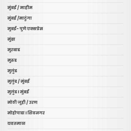
मुंबई / माहीम
मुंबई /माटुंगा
मुबई- पुणे एक्सप्रेस
मुंब्रा
मुरबाड
मुरुड
मुलुंड
मुलुंड / मुंबई
मुलुंड l मुंबई
मोठी जुही / उरण
मोहोपाडा l शिवनगर
यवतमाळ