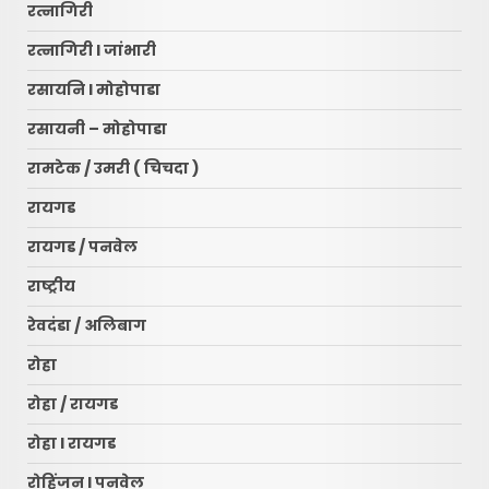
रत्नागिरी
रत्नागिरी l जांभारी
रसायनि l मोहोपाडा
रसायनी – मोहोपाडा
रामटेक / उमरी ( चिचदा )
रायगड
रायगड / पनवेल
राष्ट्रीय
रेवदंडा / अलिबाग
रोहा
रोहा / रायगड
रोहा l रायगड
रोहिंजन l पनवेल