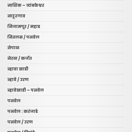
नाशिक – त्र्यंबकेश्वर
नाहूरगाव
निजामपूर / महाड
नितलस / पनवेल
नेपाळ
नेरळ / कर्जत
न्हावा खाडी
न्हावे / उरण
न्हावेखाडी – पनवेल
पनवेल
पनवेल : करंजाडे
पनवेल / उरण