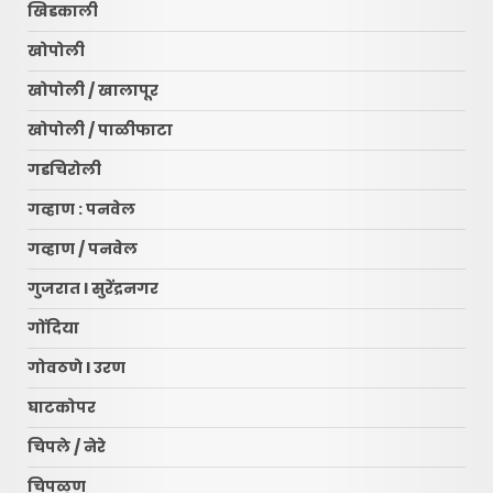
खिडकाली
खोपोली
खोपोली / खालापूर
खोपोली / पाळीफाटा
गडचिरोली
गव्हाण : पनवेल
गव्हाण / पनवेल
गुजरात l सुरेंद्रनगर
गोंदिया
गोवठणे l उरण
घाटकोपर
चिपले / नेरे
चिपळूण