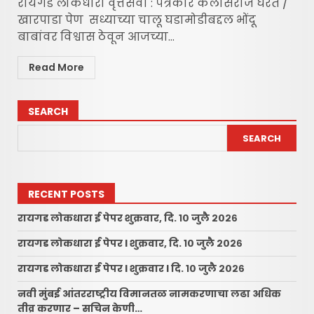
रायगड लोकधारा वृत्तसेवा : पत्रकार कैलासराजे घरत /
खारपाडा पेण सध्याच्या चालू घडामोडीबद्दल भोंदू
बाबांवर विश्वास ठेवून आजच्या...
Read More
SEARCH
SEARCH
RECENT POSTS
रायगड लोकधारा ई पेपर शुक्रवार, दि. १० जुलै २०२६
रायगड लोकधारा ई पेपर l शुक्रवार, दि. १० जुलै २०२६
रायगड लोकधारा ई पेपर l शुक्रवार l दि. १० जुलै २०२६
नवी मुंबई आंतरराष्ट्रीय विमानतळ नामकरणाचा लढा अधिक
तीव्र करणार – सचिन केणी…