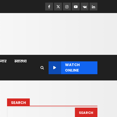
Facebook
Twitter
Instagram
Youtube
VK
LinkedIn
बाजार
स्वास्थ्य
WATCH
ONLINE
SEARCH
SEARCH