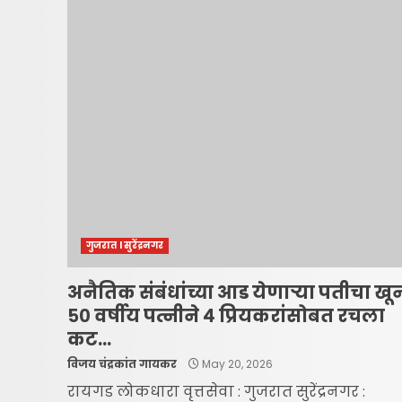
गुजरात l सुरेंद्रनगर
अनैतिक संबंधांच्या आड येणाऱ्या पतीचा खू
५० वर्षीय पत्नीने ४ प्रियकरांसोबत रचला
कट…
विजय चंद्रकांत गायकर
May 20, 2026
रायगड लोकधारा वृत्तसेवा : गुजरात सुरेंद्रनगर :