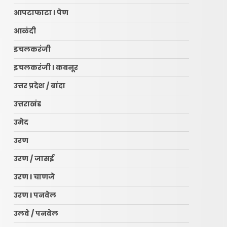
आपटाफाटा l पेण
आळंदी
इचलकरंजी
इचलकरंजी l कबनूर
उत्तर प्रदेश / बांदा
उत्तराखंड
उमेद
उरण
उरण / जासई
उरण l चाणजे
उरण l पनवेल
उलवे / पनवेल