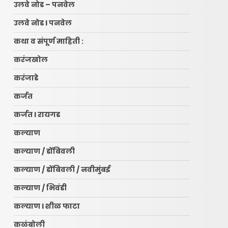
उलवे नोड – पनवेल
उलवे नोड l पनवेल
कथा व संपूर्ण माहिती :
करंजखोल
करंजाडे
कर्जत
कर्जत l रायगड
कल्याण
कल्याण / डोंबिवली
कल्याण / डोंबिवली / नवीमुंबई
कल्याण / भिवंडी
कल्याण l शीळ फाटा
कळंबोली