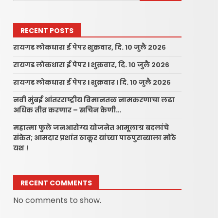
RECENT POSTS
रायगड लोकधारा ई पेपर शुक्रवार, दि. १० जुलै २०२६
रायगड लोकधारा ई पेपर l शुक्रवार, दि. १० जुलै २०२६
रायगड लोकधारा ई पेपर l शुक्रवार l दि. १० जुलै २०२६
नवी मुंबई आंतरराष्ट्रीय विमानतळ नामकरणाचा लढा
अधिक तीव्र करणार – सचिन केणी…
महात्मा फुले जनआरोग्य योजनेत आमूलाग्र बदलांचे
संकेत; आमदार प्रशांत ठाकूर यांच्या पाठपुराव्याला मोठे
यश !
RECENT COMMENTS
No comments to show.