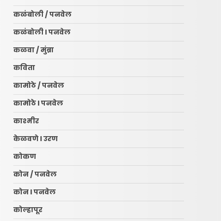
कळंबोली / पनवेल
कळंबोली l पनवेल
कळवा / मुंब्रा
कविता
कामोठे / पनवेल
कामोठे l पनवेल
काश्मीर
केळवणे l उरण
कोकण
कोन / पनवेल
कोन l पनवेल
कोल्हापूर