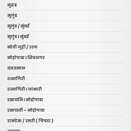
मुरुड
मुलुंड
मुलुंड / मुंबई
मुलुंड l मुंबई
मोठी जुही / उरण
मोहोपाडा l शिवनगर
यवतमाळ
रत्नागिरी
रत्नागिरी l जांभारी
रसायनि l मोहोपाडा
रसायनी – मोहोपाडा
रामटेक / उमरी ( चिचदा )