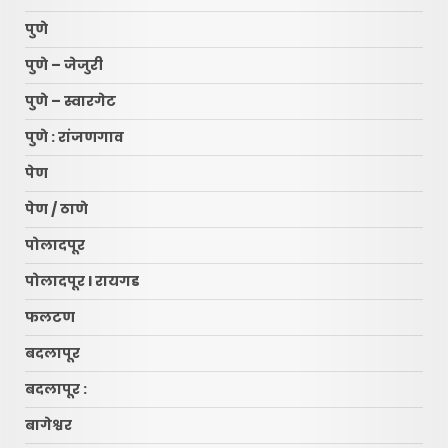
पुणे
पुणे – जेजुरी
पुणे – स्वारगेट
पुणे : रांजणगाव
पेण
पेण / ठाणे
पोलादपूर
पोलादपूर l रायगड
फलटण
बदलापूर
बदलापूर :
बागेश्वर