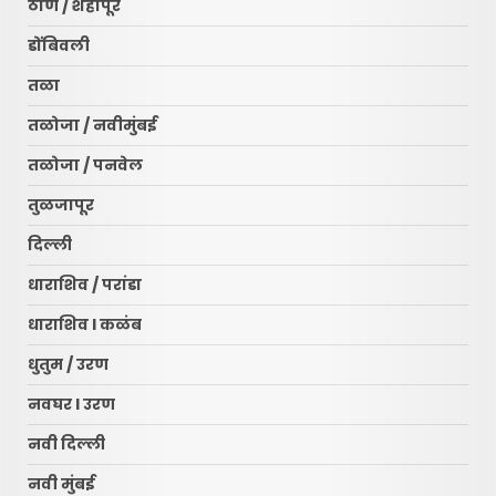
ठाणे / शहापूर
डोंबिवली
तळा
तळोजा / नवीमुंबई
तळोजा / पनवेल
तुळजापूर
दिल्ली
धाराशिव / परांडा
धाराशिव l कळंब
धुतुम / उरण
नवघर l उरण
नवी दिल्ली
नवी मुंबई