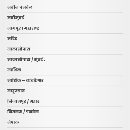
नवीन पनवेल
नवीमुंबई
नागपूर l महाराष्ट्र
नांदेड
नालासोपारा
नालासोपारा / मुंबई :
नाशिक
नाशिक – त्र्यंबकेश्वर
नाहूरगाव
निजामपूर / महाड
नितलस / पनवेल
नेपाळ