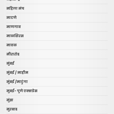
महिला मंच
माटणे
माणगाव
माळशिरस
मावळ
मीरारोड
मुंबई
मुंबई / माहीम
मुंबई /माटुंगा
मुबई- पुणे एक्सप्रेस
मुंब्रा
मुरबाड