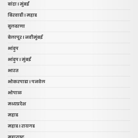
बांद्रा l मुंबई
बिरवाडी l महाड
बुलढाणा
बेलापूर l नवीमुंबई
भांडुप
भांडुप l मुंबई
भारत
भोकरपाडा l पनवेल
भोपाळ
मध्यप्रदेश
महाड
महाड l रायगड
महाराष्ट्र