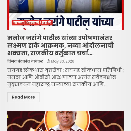
जालना l अंतरवाली / सराठी
मनोज जरांगे पाटील यांच्या उपोषणानंतर
लक्ष्मण हाके आक्रमक, नव्या आंदोलनाची
शक्यता, राजकीय वर्तुळात चर्चा…
विजय चंद्रकांत गायकर
May 30, 2026
रायगड लोकधारा वृत्तसेवा : रायगड लोकधारा प्रतिनिधी :
​मराठा आणि ओबीसी आरक्षणाच्या अत्यंत संवेदनशील
मुद्द्यावरून महाराष्ट्र राज्याच्या राजकीय आणि...
Read More