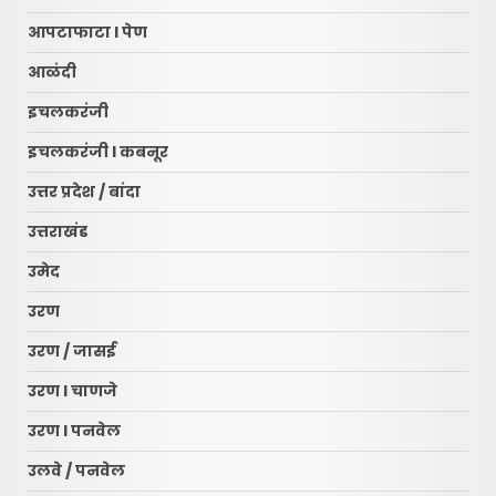
आपटाफाटा l पेण
आळंदी
इचलकरंजी
इचलकरंजी l कबनूर
उत्तर प्रदेश / बांदा
उत्तराखंड
उमेद
उरण
उरण / जासई
उरण l चाणजे
उरण l पनवेल
उलवे / पनवेल