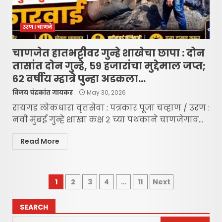
उरण l चाणजे
चाणजेत हातभट्टीवर गुन्हे शाखेचा छापा : दोन
तासांत दोन गुन्हे, ५९ हजारांचा मुद्देमाल जप्त;
६२ वर्षीय म्हात्रे पुन्हा अडकला…
विजय चंद्रकांत गायकर
May 30, 2026
रायगड लोकधारा वृत्तसेवा : पत्रकार पूजा चव्हाण / उरण :
नवी मुंबई गुन्हे शाखा कक्ष २ च्या पथकाने चाणजेगाव...
Read More
Posts
1
2
3
4
…
11
Next
pagination
SEARCH