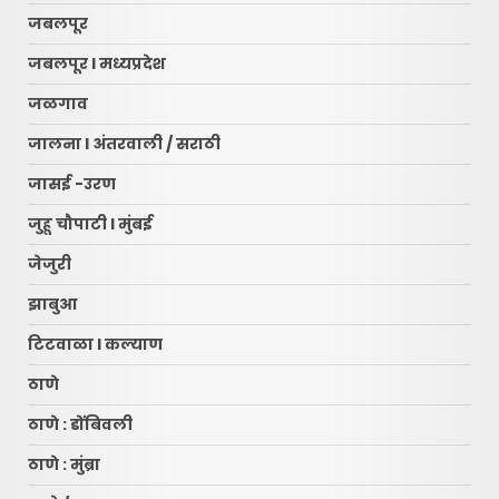
जबलपूर
जबलपूर l मध्यप्रदेश
जळगाव
जालना l अंतरवाली / सराठी
जासई -उरण
जुहू चौपाटी l मुंबई
जेजुरी
झाबुआ
टिटवाळा l कल्याण
ठाणे
ठाणे : डोंबिवली
ठाणे : मुंब्रा