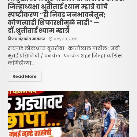
जिल्हाध्यक्षा श्रुतीताई श्याम म्हात्रे यांचे
स्पष्टीकरण “ही निवड जनभावनेतून;
कोणत्याही शिफारशीमुळे नाही” —
डॉ.श्रुतीताई श्याम म्हात्रे
विजय चंद्रकांत गायकर
May 30, 2026
रायगड लोकधारा वृत्तसेवा : कांतीलाल पाटील : नवी
मुंबई प्रतिनिधी / पनवेल : पनवेल शहर जिल्हा काँग्रेस
कमिटीच्या...
Read More