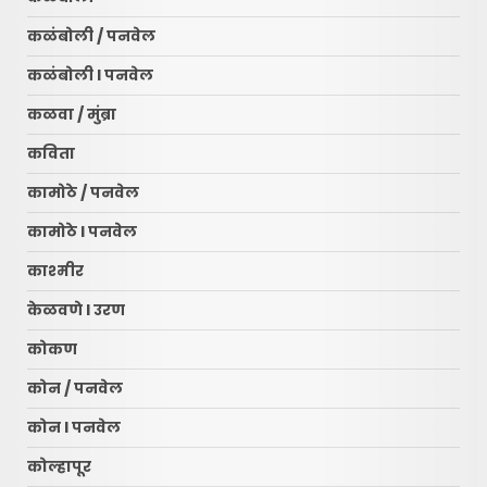
कळंबोली / पनवेल
कळंबोली l पनवेल
कळवा / मुंब्रा
कविता
कामोठे / पनवेल
कामोठे l पनवेल
काश्मीर
केळवणे l उरण
कोकण
कोन / पनवेल
कोन l पनवेल
कोल्हापूर