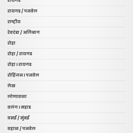
रायगड
रायगड / पनवेल
राष्ट्रीय
रेवदंडा / अलिबाग
रोहा
रोहा / रायगड
रोहा l रायगड
रोहिंजन l पनवेल
लेख
लोणावळा
वलंग l महाड
वसई / मुंबई
वहाळ / पनवेल