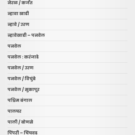
नेरळ / कर्जत
न्हावा खाडी
न्हावे / उरण
न्हावेखाडी – पनवेल
पनवेल
पनवेल : करंजाडे
पनवेल / उरण
पनवेल / विचुंबे
पनवेल / सुकापूर
पश्चिम बंगाल
पालघर
पाली / बोणसे
पिंपरी – चिंचवड