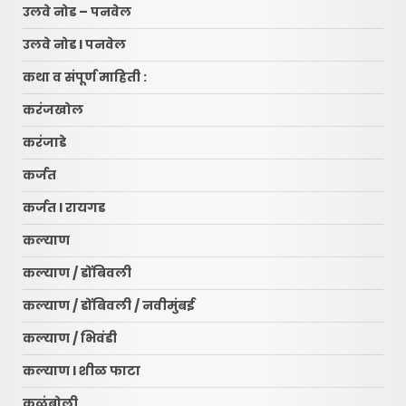
उलवे नोड – पनवेल
उलवे नोड l पनवेल
कथा व संपूर्ण माहिती :
करंजखोल
करंजाडे
कर्जत
कर्जत l रायगड
कल्याण
कल्याण / डोंबिवली
कल्याण / डोंबिवली / नवीमुंबई
कल्याण / भिवंडी
कल्याण l शीळ फाटा
कळंबोली