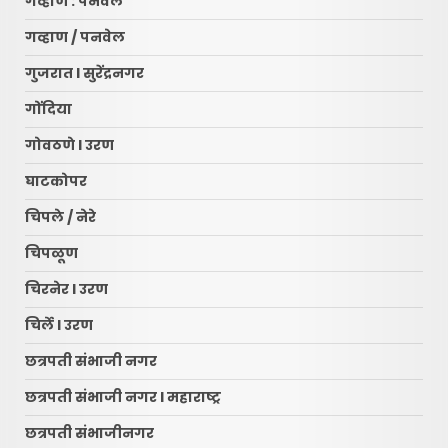
गव्हाण : पनवेल
गव्हाण / पनवेल
गुजरात l सुरेंद्रनगर
गोंदिया
गोवठणे l उरण
घाटकोपर
चिपले / नेरे
चिपळूण
चिरनेर l उरण
चिर्ले l उरण
छत्रपती संभाजी नगर
छत्रपती संभाजी नगर l महाराष्ट्र
छत्रपती संभाजीनगर