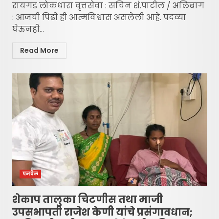
रायगड लोकधारा वृत्तसेवा : सचिन शं.पाटील / अलिबाग
: आजची पिढी ही आत्मविश्वास असलेली आहे. पदव्या
घेऊनही...
Read More
पनवेल
शेकाप तालुका चिटणीस तथा माजी
उपसभापती राजेश केणी यांचे प्रसंगावधान;