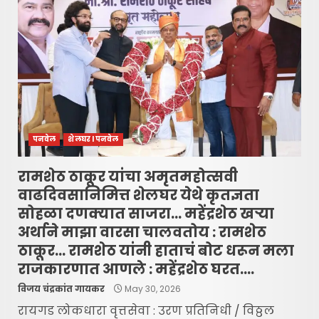
पनवेल
शेलघर l पनवेल
रामशेठ ठाकूर यांचा अमृतमहोत्सवी
वाढदिवसानिमित्त शेलघर येथे कृतज्ञता
सोहळा दणक्यात साजरा… महेंद्रशेठ खऱ्या
अर्थाने माझा वारसा चालवतोय : रामशेठ
ठाकूर… रामशेठ यांनी हाताचं बोट धरून मला
राजकारणात आणले : महेंद्रशेठ घरत….
विजय चंद्रकांत गायकर
May 30, 2026
रायगड लोकधारा वृत्तसेवा : उरण प्रतिनिधी / विठ्ठल