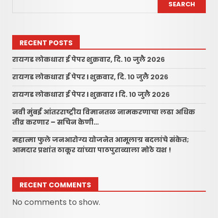
SEARCH
RECENT POSTS
रायगड लोकधारा ई पेपर शुक्रवार, दि. १० जुलै २०२६
रायगड लोकधारा ई पेपर l शुक्रवार, दि. १० जुलै २०२६
रायगड लोकधारा ई पेपर l शुक्रवार l दि. १० जुलै २०२६
नवी मुंबई आंतरराष्ट्रीय विमानतळ नामकरणाचा लढा अधिक
तीव्र करणार – सचिन केणी…
महात्मा फुले जनआरोग्य योजनेत आमूलाग्र बदलांचे संकेत;
आमदार प्रशांत ठाकूर यांच्या पाठपुराव्याला मोठे यश !
RECENT COMMENTS
No comments to show.