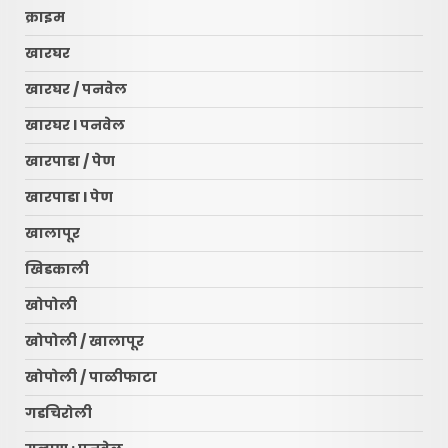
क्राइम
खारघर
खारघर / पनवेल
खारघर l पनवेल
खारपाडा / पेण
खारपाडा l पेण
खालापूर
खिडकाली
खोपोली
खोपोली / खालापूर
खोपोली / पाळीफाटा
गडचिरोली