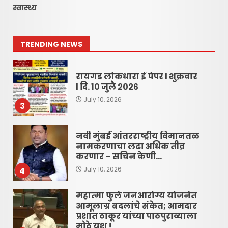
स्वास्थ्य
रायगड लोकधारा ई पेपर l शुक्रवार,
दि. १० जुलै २०२६
July 10, 2026
2
TRENDING NEWS
रायगड लोकधारा ई पेपर l शुक्रवार
l दि. १० जुलै २०२६
July 10, 2026
3
नवी मुंबई आंतरराष्ट्रीय विमानतळ
नामकरणाचा लढा अधिक तीव्र
करणार – सचिन केणी…
4
July 10, 2026
महात्मा फुले जनआरोग्य योजनेत
आमूलाग्र बदलांचे संकेत; आमदार
प्रशांत ठाकूर यांच्या पाठपुराव्याला
मोठे यश !