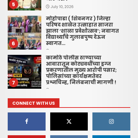
5
July 10, 2026
मोहोपाडा ( शिवनगर ) जिल्हा
परिषद शाळेत उत्साहात साजरा
झाला ‘शाळा प्रवेशोत्सव’; नवागत
विद्यार्थ्यांचे गुलाबपुष्प देऊन
स्वागत…
6
June 16, 2026
कामोठे पोलीस ठाण्याच्या
आवारातून कोट्यवधींच्या ड्रग्ज
प्रकरणातील मुख्य आरोपी पसार;
पोलिसांच्या कार्यक्षमतेवर
प्रश्नचिन्ह, निलंबनाची मागणी !
7
June 16, 2026
CONNECT WITH US
रायगड लोकधारा ई पेपर शुक्रवार,
दि. १० जुलै २०२६
July 10, 2026
1