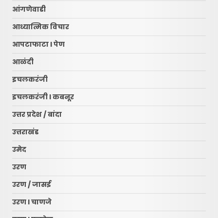
आंगणेवाडी
आध्यात्मिक विचार
आपटाफाटा l पेण
आळंदी
इचलकरंजी
इचलकरंजी l कबनूर
उत्तर प्रदेश / बांदा
उत्तराखंड
उमेद
उरण
उरण / जासई
उरण l चाणजे