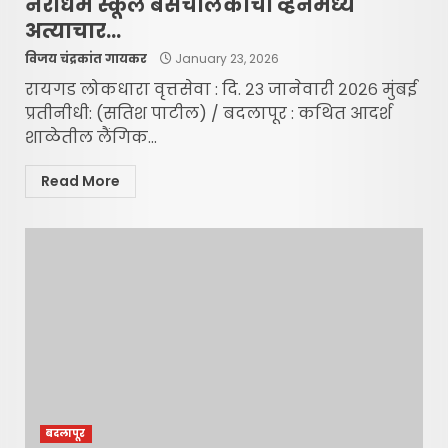
नराधम स्कूल बसचालकाचा व्हॅनमध्ये
अत्याचार…
विजय चंद्रकांत गायकर
January 23, 2026
रायगड लोकधारा वृत्तसेवा : दि. २३ जानेवारी २०२६ मुंबई
प्रतीनीधी: (सतिश पाटील) / बदलापूर : कथित आदर्श
शाळेतील लैंगिक...
Read More
बदलापूर