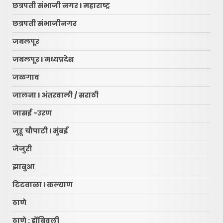
छत्रपती संभाजी नगर l महाराष्ट्र
छत्रपती संभाजीनगर
जबलपूर
जबलपूर l मध्यप्रदेश
जळगाव
जालना l अंतरवाली / सराठी
जासई -उरण
जुहू चौपाटी l मुंबई
जेजुरी
झाबुआ
टिटवाळा l कल्याण
ठाणे
ठाणे : डोंबिवली