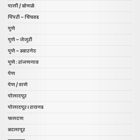
पाली / बोणसे
पिंपरी – चिंचवड
पुणे
पुणे – जेजुरी
पुणे – स्वारगेट
पुणे : रांजणगाव
पेण
पेण / ठाणे
पोलादपूर
पोलादपूर l रायगड
फलटण
बदलापूर