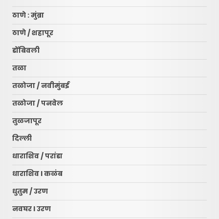
ठाणे : मुंब्रा
ठाणे / शहापूर
डोंबिवली
तळा
तळोजा / नवीमुंबई
तळोजा / पनवेल
तुळजापूर
दिल्ली
धाराशिव / परांडा
धाराशिव l कळंब
धुतुम / उरण
नवघर l उरण