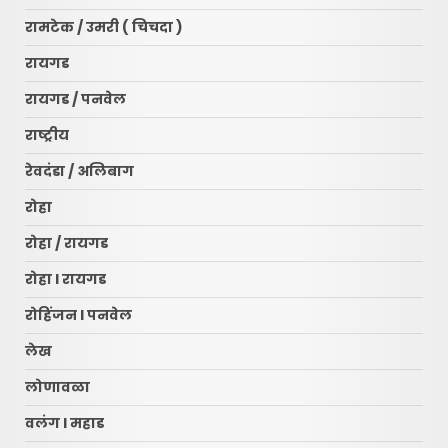
रामटेक / उमरी ( चिचदा )
रायगड
रायगड / पनवेल
राष्ट्रीय
रेवदंडा / अलिबाग
रोहा
रोहा / रायगड
रोहा l रायगड
रोहिंजन l पनवेल
लेख
लोणावळा
वलंग l महाड