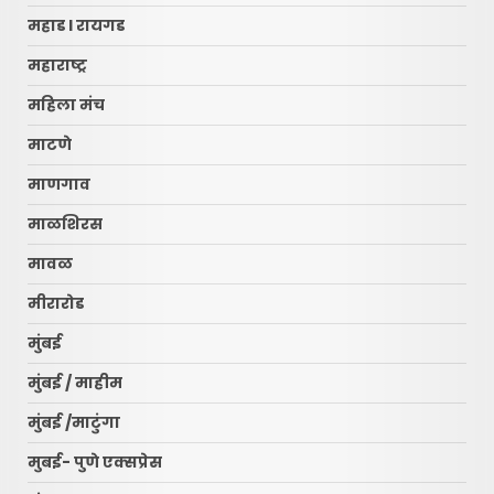
महाड l रायगड
महाराष्ट्र
महिला मंच
माटणे
माणगाव
माळशिरस
मावळ
मीरारोड
मुंबई
मुंबई / माहीम
मुंबई /माटुंगा
मुबई- पुणे एक्सप्रेस