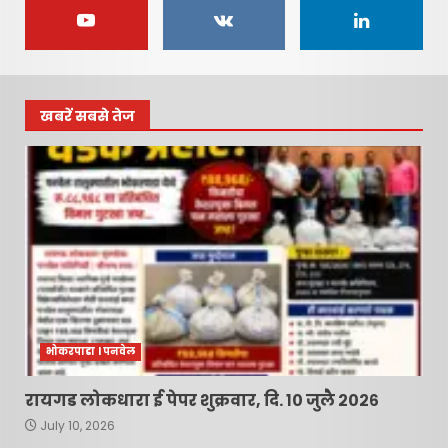
रायगड लोकधारा ई पेपर l शुक्रवार,
दि. १० जुलै २०२६
July 10, 2026
2
खबरें सबसे तेज
रायगड लोकधारा ई पेपर l शुक्रवार
l दि. १० जुलै २०२६
July 10, 2026
3
नवी मुंबई आंतरराष्ट्रीय विमानतळ
नामकरणाचा लढा अधिक तीव्र
करणार – सचिन केणी…
4
July 10, 2026
भोकरपाडा l पनवेल
महात्मा फुले जनआरोग्य योजनेत
आमूलाग्र बदलांचे संकेत; आमदार
रायगड लोकधारा ई पेपर शुक्रवार, दि. १० जुलै २०२६
प्रशांत ठाकूर यांच्या पाठपुराव्याला
July 10, 2026
मोठे यश !