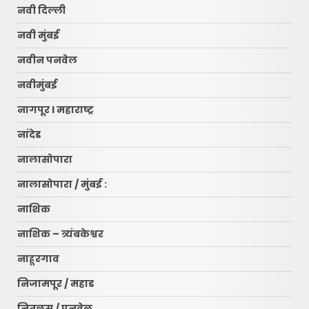
नवी दिल्ली
नवी मुंबई
नवीन पनवेल
नवीमुंबई
नागपूर l महाराष्ट्र
नांदेड
नालासोपारा
नालासोपारा / मुंबई :
नाशिक
नाशिक – त्र्यंबकेश्वर
नाहूरगाव
निजामपूर / महाड
नितलस / पनवेल