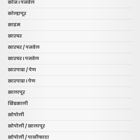
कोन l पनवेल
कोल्हापूर
क्राइम
खारघर
खारघर / पनवेल
खारघर l पनवेल
खारपाडा / पेण
खारपाडा l पेण
खालापूर
खिडकाली
खोपोली
खोपोली / खालापूर
खोपोली / पाळीफाटा