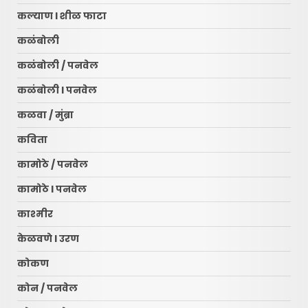
कल्याण l शीळ फाटा
कळंबोली
कळंबोली / पनवेल
कळंबोली l पनवेल
कळवा / मुंब्रा
कविता
कामोठे / पनवेल
कामोठे l पनवेल
काश्मीर
केळवणे l उरण
कोकण
कोन / पनवेल