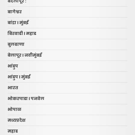
बदलापूर :
बागेश्वर
बांद्रा l मुंबई
बिरवाडी l महाड
बुलढाणा
बेलापूर l नवीमुंबई
भांडुप
भांडुप l मुंबई
भारत
भोकरपाडा l पनवेल
भोपाळ
मध्यप्रदेश
महाड