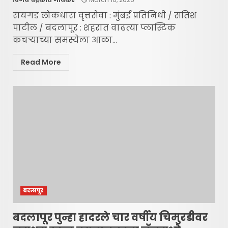
रायगड लोकधारा वृत्तसेवा : मुंबई प्रतिनिधी / सतिश
पाटील / बदलापूर : शहरात वाढत्या प्लास्टिक
कचऱ्याच्या समस्येला आळा...
Read More
बदलापूर
बदलापूर पुन्हा हादरले चार वर्षीय चिमुरडीवर