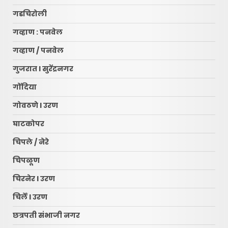
गडचिरोली
गव्हाण : पनवेल
गव्हाण / पनवेल
गुजरात l सुरेंद्रनगर
गोंदिया
गोवठणे l उरण
घाटकोपर
चिपले / नेरे
चिपळूण
चिरनेर l उरण
चिर्ले l उरण
छत्रपती संभाजी नगर