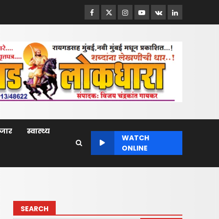
Facebook
Twitter
Instagram
Youtube
VK
LinkedIn
बाजार
स्वास्थ्य
WATCH
ONLINE
SEARCH