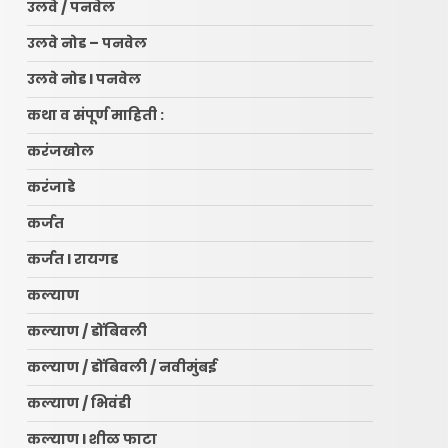
उलवे / पनवेल
उलवे नोड – पनवेल
उलवे नोड l पनवेल
कथा व संपूर्ण माहिती :
करंजखोल
करंजाडे
कर्जत
कर्जत l रायगड
कल्याण
कल्याण / डोंबिवली
कल्याण / डोंबिवली / नवीमुंबई
कल्याण / भिवंडी
कल्याण l शीळ फाटा