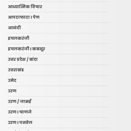
आध्यात्मिक विचार
आपटाफाटा l पेण
आळंदी
इचलकरंजी
इचलकरंजी l कबनूर
उत्तर प्रदेश / बांदा
उत्तराखंड
उमेद
उरण
उरण / जासई
उरण l चाणजे
उरण l पनवेल