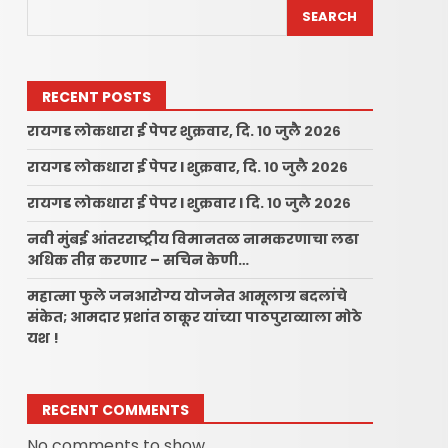
SEARCH
RECENT POSTS
रायगड लोकधारा ई पेपर शुक्रवार, दि. १० जुलै २०२६
रायगड लोकधारा ई पेपर l शुक्रवार, दि. १० जुलै २०२६
रायगड लोकधारा ई पेपर l शुक्रवार l दि. १० जुलै २०२६
नवी मुंबई आंतरराष्ट्रीय विमानतळ नामकरणाचा लढा
अधिक तीव्र करणार – सचिन केणी…
महात्मा फुले जनआरोग्य योजनेत आमूलाग्र बदलांचे
संकेत; आमदार प्रशांत ठाकूर यांच्या पाठपुराव्याला मोठे
यश !
RECENT COMMENTS
No comments to show.