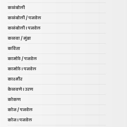
कळंबोली
कळंबोली / पनवेल
कळंबोली l पनवेल
कळवा / मुंब्रा
कविता
कामोठे / पनवेल
कामोठे l पनवेल
काश्मीर
केळवणे l उरण
कोकण
कोन / पनवेल
कोन l पनवेल