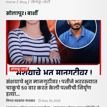
Home
Blog
सोलापूर l बार्शी
सोलापूर l बार्शी
सोलापूर l बार्शी
संशयाचे भूत मानगुटीवर ! पतीने भररस्त्यात
चाकूचे ५० वार करत केली पत्नीची निर्घृण
हत्या…
विजय चंद्रकांत गायकर
May 26, 2026