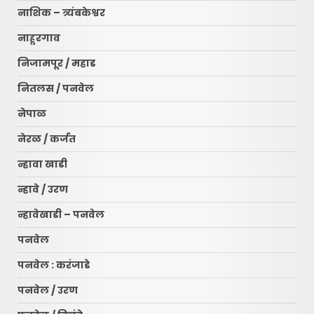
नाशिक – त्र्यंबकेश्वर
नाहूरगाव
निजामपूर / महाड
नितलस / पनवेल
नेपाळ
नेरळ / कर्जत
न्हावा खाडी
न्हावे / उरण
न्हावेखाडी – पनवेल
पनवेल
पनवेल : करंजाडे
पनवेल / उरण