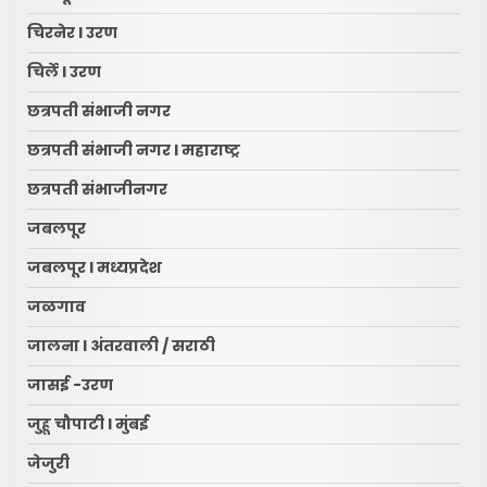
चिरनेर l उरण
चिर्ले l उरण
छत्रपती संभाजी नगर
छत्रपती संभाजी नगर l महाराष्ट्र
छत्रपती संभाजीनगर
जबलपूर
जबलपूर l मध्यप्रदेश
जळगाव
जालना l अंतरवाली / सराठी
जासई -उरण
जुहू चौपाटी l मुंबई
जेजुरी