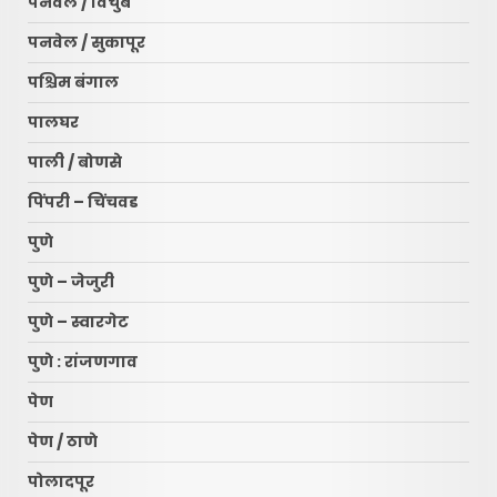
पनवेल / विचुंबे
पनवेल / सुकापूर
पश्चिम बंगाल
पालघर
पाली / बोणसे
पिंपरी – चिंचवड
पुणे
पुणे – जेजुरी
पुणे – स्वारगेट
पुणे : रांजणगाव
पेण
पेण / ठाणे
पोलादपूर