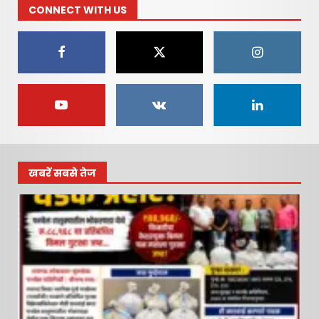
CONNECT WITH US
रायगड लोकधारा ई पेपर शुक्रवार,
दि. १० जुलै २०२६
July 10, 2026
1
रायगड लोकधारा ई पेपर l शुक्रवार,
दि. १० जुलै २०२६
July 10, 2026
2
खबरें सबसे तेज
रायगड लोकधारा ई पेपर l शुक्रवार
l दि. १० जुलै २०२६
July 10, 2026
3
नवी मुंबई आंतरराष्ट्रीय विमानतळ
नामकरणाचा लढा अधिक तीव्र
करणार – सचिन केणी…