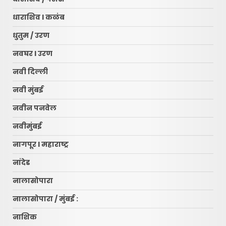
धाराशिव l कळंब
धुतुम / उरण
नवघर l उरण
नवी दिल्ली
नवी मुंबई
नवीन पनवेल
नवीमुंबई
नागपूर l महाराष्ट्र
नांदेड
नालासोपारा
नालासोपारा / मुंबई :
नाशिक