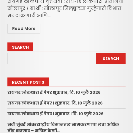
रायगड लोकधारा वृत्तसेवा : रायगड लोकधारा प्रतिनिधी
सोलापूर / बार्शी : ​सोलापूर जिल्ह्याच्या गुन्हेगारी विश्वात
भर टाकणारी आणि...
Read More
SEARCH
SEARCH
RECENT POSTS
रायगड लोकधारा ई पेपर शुक्रवार, दि. १० जुलै २०२६
रायगड लोकधारा ई पेपर l शुक्रवार, दि. १० जुलै २०२६
रायगड लोकधारा ई पेपर l शुक्रवार l दि. १० जुलै २०२६
नवी मुंबई आंतरराष्ट्रीय विमानतळ नामकरणाचा लढा अधिक
तीव्र करणार – सचिन केणी…