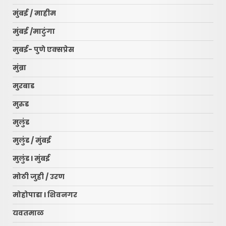
मुंबई / माहीम
मुंबई /माटुंगा
मुबई- पुणे एक्सप्रेस
मुंब्रा
मुरबाड
मुरुड
मुलुंड
मुलुंड / मुंबई
मुलुंड l मुंबई
मोठी जुही / उरण
मोहोपाडा l शिवनगर
यवतमाळ