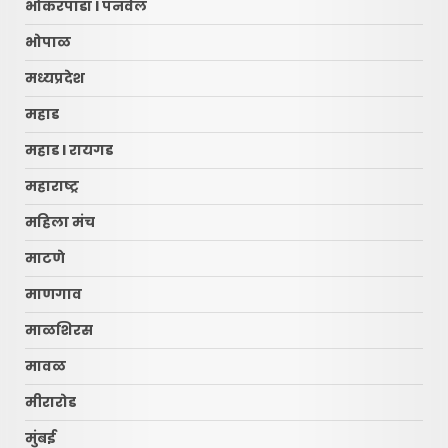
भोकरपाडा l पनवेल
भोपाळ
मध्यप्रदेश
महाड
महाड l रायगड
महाराष्ट्र
महिला मंच
माटणे
माणगाव
माळशिरस
मावळ
मीरारोड
मुंबई