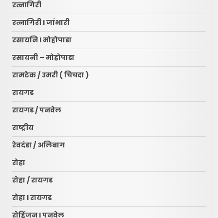
रत्नागिरी
रत्नागिरी l जांभारी
रसायनि l मोहोपाडा
रसायनी – मोहोपाडा
रामटेक / उमरी ( चिचदा )
रायगड
रायगड / पनवेल
राष्ट्रीय
रेवदंडा / अलिबाग
रोहा
रोहा / रायगड
रोहा l रायगड
रोहिंजन l पनवेल