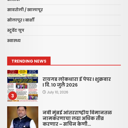
रायगड लोकधारा ई पेपर शुक्रवार,
सावरोली / खालापूर
दि. १० जुलै २०२६
सोलापूर l बार्शी
July 10, 2026
1
स्टूडेंट ग्रुप
स्वास्थ्य
रायगड लोकधारा ई पेपर l शुक्रवार,
दि. १० जुलै २०२६
July 10, 2026
2
TRENDING NEWS
रायगड लोकधारा ई पेपर l शुक्रवार
l दि. १० जुलै २०२६
July 10, 2026
3
नवी मुंबई आंतरराष्ट्रीय विमानतळ
नामकरणाचा लढा अधिक तीव्र
करणार – सचिन केणी…