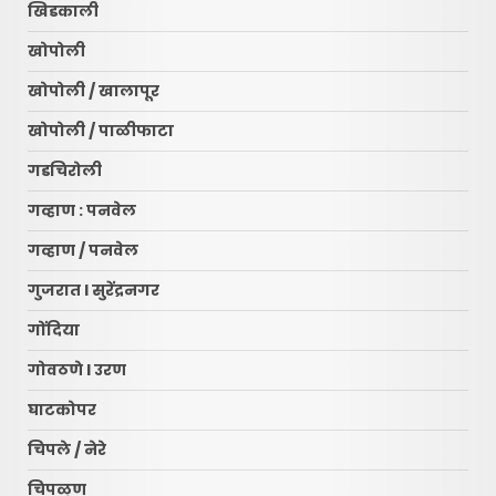
खिडकाली
खोपोली
खोपोली / खालापूर
खोपोली / पाळीफाटा
गडचिरोली
गव्हाण : पनवेल
गव्हाण / पनवेल
गुजरात l सुरेंद्रनगर
गोंदिया
गोवठणे l उरण
घाटकोपर
चिपले / नेरे
चिपळूण