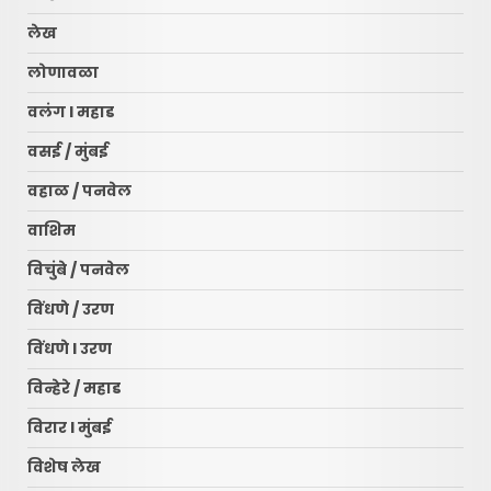
लेख
लोणावळा
वलंग l महाड
वसई / मुंबई
वहाळ / पनवेल
वाशिम
विचुंबे / पनवेल
विंधणे / उरण
रायगड लोकधारा ई पेपर l शुक्रवार
l दि. १० जुलै २०२६
विंधणे l उरण
July 10, 2026
3
विन्हेरे / महाड
विरार l मुंबई
नवी मुंबई आंतरराष्ट्रीय विमानतळ
नामकरणाचा लढा अधिक तीव्र
विशेष लेख
करणार – सचिन केणी…