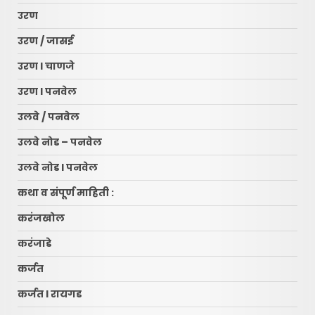
उरण
उरण / जासई
उरण l चाणजे
उरण l पनवेल
उलवे / पनवेल
उलवे नोड – पनवेल
उलवे नोड l पनवेल
कथा व संपूर्ण माहिती :
करंजखोल
करंजाडे
कर्जत
कर्जत l रायगड