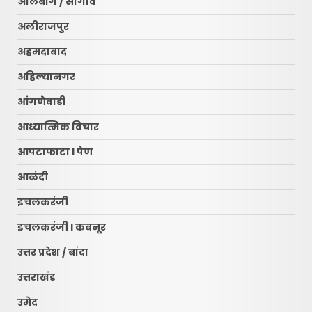
अलिबाग / सोगाव
अलीराजपुर
अहमदाबाद
अहिल्यानगर
आंगणेवाडी
आध्यात्मिक विचार
आपटाफाटा l पेण
आळंदी
इचलकरंजी
इचलकरंजी l कबनूर
उत्तर प्रदेश / बांदा
उत्तराखंड
उमेद