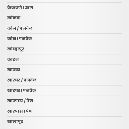
केळवणे l उरण
कोकण
कोन / पनवेल
कोन l पनवेल
कोल्हापूर
क्राइम
खारघर
खारघर / पनवेल
खारघर l पनवेल
खारपाडा / पेण
खारपाडा l पेण
खालापूर