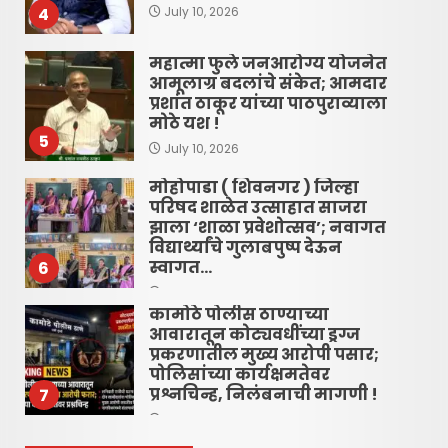
4
July 10, 2026
महात्मा फुले जनआरोग्य योजनेत
आमूलाग्र बदलांचे संकेत; आमदार
प्रशांत ठाकूर यांच्या पाठपुराव्याला
मोठे यश !
5
July 10, 2026
मोहोपाडा ( शिवनगर ) जिल्हा
परिषद शाळेत उत्साहात साजरा
झाला ‘शाळा प्रवेशोत्सव’; नवागत
विद्यार्थ्यांचे गुलाबपुष्प देऊन
स्वागत…
6
June 16, 2026
कामोठे पोलीस ठाण्याच्या
आवारातून कोट्यवधींच्या ड्रग्ज
प्रकरणातील मुख्य आरोपी पसार;
पोलिसांच्या कार्यक्षमतेवर
प्रश्नचिन्ह, निलंबनाची मागणी !
7
June 16, 2026