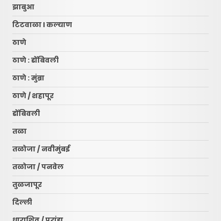
झाबुआ
टिटवाळा l कल्याण
ठाणे
ठाणे : डोंबिवली
ठाणे : मुंब्रा
ठाणे / शहापूर
डोंबिवली
तळा
तळोजा / नवीमुंबई
तळोजा / पनवेल
तुळजापूर
दिल्ली
धाराशिव / परांडा