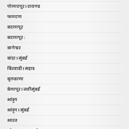
पोलादपूर l रायगड
फलटण
बदलापूर
बदलापूर :
बागेश्वर
बांद्रा l मुंबई
बिरवाडी l महाड
बुलढाणा
बेलापूर l नवीमुंबई
भांडुप
भांडुप l मुंबई
भारत