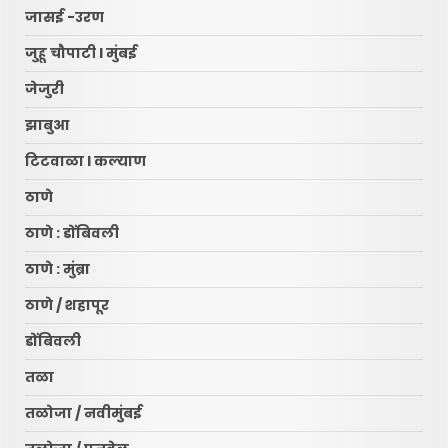
जासई -उरण
जुहू चौपाटी l मुंबई
जेजुरी
झाबुआ
टिटवाळा l कल्याण
ठाणे
ठाणे : डोंबिवली
ठाणे : मुंब्रा
ठाणे / शहापूर
डोंबिवली
तळा
तळोजा / नवीमुंबई