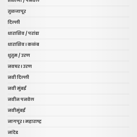
तळोजा / पनवेल
तुळजापूर
दिल्ली
धाराशिव / परांडा
धाराशिव l कळंब
धुतुम / उरण
नवघर l उरण
नवी दिल्ली
नवी मुंबई
नवीन पनवेल
नवीमुंबई
नागपूर l महाराष्ट्र
नांदेड