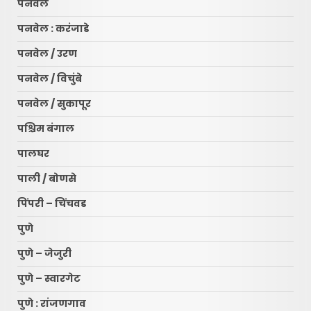
पनवेल
पनवेल : करंजाडे
पनवेल / उरण
पनवेल / विचुंबे
पनवेल / सुकापूर
पश्चिम बंगाल
पालघर
पाली / बोणसे
पिंपरी – चिंचवड
पुणे
पुणे – जेजुरी
पुणे – स्वारगेट
पुणे : रांजणगाव