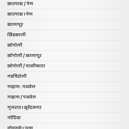
खारपाडा / पेण
खारपाडा l पेण
खालापूर
खिडकाली
खोपोली
खोपोली / खालापूर
खोपोली / पाळीफाटा
गडचिरोली
गव्हाण : पनवेल
गव्हाण / पनवेल
गुजरात l सुरेंद्रनगर
गोंदिया
गोवठणे l उरण