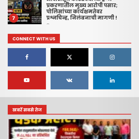
प्रकरणातील मुख्य आरोपी पसार;
पोलिसांच्या कार्यक्षमतेवर
प्रश्नचिन्ह, निलंबनाची मागणी !
7
June 16, 2026
CONNECT WITH US
रायगड लोकधारा ई पेपर शुक्रवार,
दि. १० जुलै २०२६
July 10, 2026
1
रायगड लोकधारा ई पेपर l शुक्रवार,
दि. १० जुलै २०२६
July 10, 2026
2
खबरें सबसे तेज
रायगड लोकधारा ई पेपर l शुक्रवार
l दि. १० जुलै २०२६
July 10, 2026
3