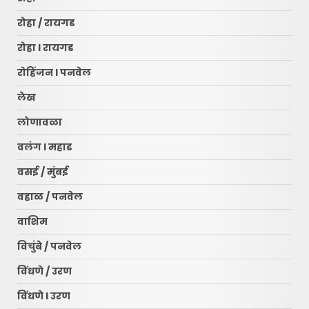
रोहा / रायगड
रोहा l रायगड
रोहिंजन l पनवेल
लेख
लोणावळा
वलंग l महाड
वसई / मुंबई
वहाळ / पनवेल
वाशिम
विचुंबे / पनवेल
विंधणे / उरण
रायगड लोकधारा ई पेपर l शुक्रवार
l दि. १० जुलै २०२६
विंधणे l उरण
July 10, 2026