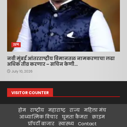
उरण
नवी मुंबई आंतरराष्ट्रीय विमानतळ नामकरणाचा लढा
अधिक तीव्र करणार – सचिन केणी…
July 10, 2026
VISITOR COUNTER
होम
राष्ट्रीय
महाराष्ट्र
राज्य
महिला मंच
आध्यात्मिक विचार
घूमता कैमरा
क्राइम
प्रॉपर्टी बाजार
स्वास्थ्य
Contact