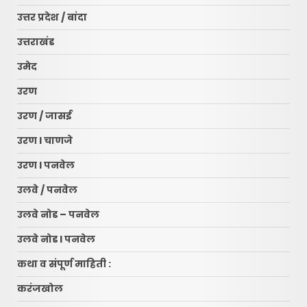
उत्तर प्रदेश / बांदा
उत्तराखंड
उमेद
उरण
उरण / जासई
उरण l चाणजे
उरण l पनवेल
उलवे / पनवेल
उलवे नोड – पनवेल
उलवे नोड l पनवेल
कथा व संपूर्ण माहिती :
करंजखोल