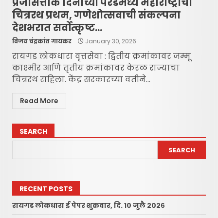
प्रजासत्ताक दिनाच्या परेडमध्ये महाराष्ट्राचा
चित्ररथ प्रथम, गणेशोत्सवाची संकल्पना
देशभरात सर्वोत्कृष्ट…
विजय चंद्रकांत गायकर
January 30, 2026
रायगड लोकधारा वृत्तसेवा : द्वितीय क्रमांकावर जम्मू
काश्मीर आणि तृतीय क्रमांकावर केरळ राज्याचा
चित्ररथ राहिला. केंद्र सरकारच्या वतीने...
Read More
SEARCH
SEARCH
RECENT POSTS
रायगड लोकधारा ई पेपर शुक्रवार, दि. १० जुलै २०२६