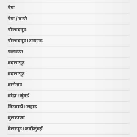
पेण
पेण / ठाणे
पोलादपूर
पोलादपूर l रायगड
फलटण
बदलापूर
बदलापूर :
बागेश्वर
बांद्रा l मुंबई
बिरवाडी l महाड
बुलढाणा
बेलापूर l नवीमुंबई