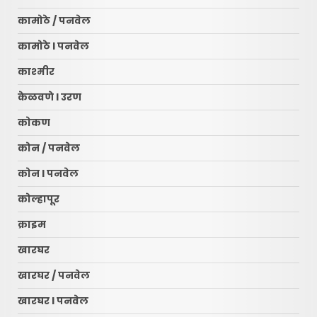
कामोठे / पनवेल
कामोठे l पनवेल
काश्मीर
केळवणे l उरण
कोकण
कोन / पनवेल
कोन l पनवेल
कोल्हापूर
क्राइम
खारघर
खारघर / पनवेल
खारघर l पनवेल