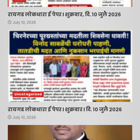
प्रकरणातील मुख्य आरोपी पसार;
पोलिसांच्या कार्यक्षमतेवर
रायगड लोकधारा ई पेपर l शुक्रवार, दि. १० जुलै २०२६
प्रश्नचिन्ह, निलंबनाची मागणी !
7
July 10, 2026
June 16, 2026
Uncategorized
रायगड लोकधारा ई पेपर l शुक्रवार l दि. १० जुलै २०२६
July 10, 2026