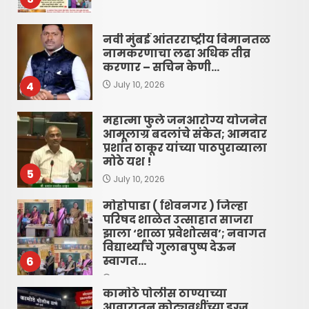
नवी मुंबई आंतरराष्ट्रीय विमानतळ
नामकरणाचा लढा अधिक तीव्र
करणार – सचिन केणी…
4
July 10, 2026
महात्मा फुले जनआरोग्य योजनेत
आमूलाग्र बदलांचे संकेत; आमदार
प्रशांत ठाकूर यांच्या पाठपुराव्याला
मोठे यश !
5
July 10, 2026
मोहोपाडा ( शिवनगर ) जिल्हा
परिषद शाळेत उत्साहात साजरा
झाला ‘शाळा प्रवेशोत्सव’; नवागत
विद्यार्थ्यांचे गुलाबपुष्प देऊन
स्वागत…
6
June 16, 2026
कामोठे पोलीस ठाण्याच्या
आवारातून कोट्यवधींच्या ड्रग्ज