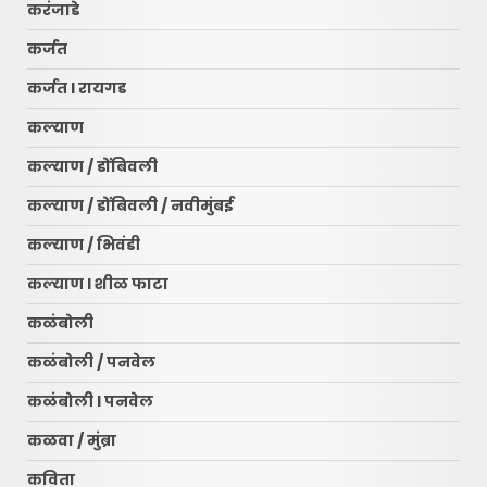
करंजाडे
कर्जत
कर्जत l रायगड
कल्याण
कल्याण / डोंबिवली
कल्याण / डोंबिवली / नवीमुंबई
कल्याण / भिवंडी
कल्याण l शीळ फाटा
कळंबोली
कळंबोली / पनवेल
कळंबोली l पनवेल
कळवा / मुंब्रा
कविता