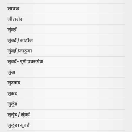
मावळ
मीरारोड
मुंबई
मुंबई / माहीम
मुंबई /माटुंगा
मुबई- पुणे एक्सप्रेस
मुंब्रा
मुरबाड
मुरुड
मुलुंड
मुलुंड / मुंबई
मुलुंड l मुंबई