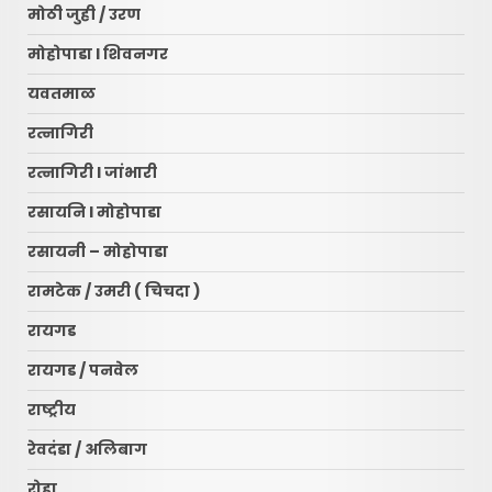
मोठी जुही / उरण
मोहोपाडा l शिवनगर
यवतमाळ
रत्नागिरी
रत्नागिरी l जांभारी
रसायनि l मोहोपाडा
रसायनी – मोहोपाडा
रामटेक / उमरी ( चिचदा )
रायगड
रायगड / पनवेल
राष्ट्रीय
रेवदंडा / अलिबाग
रोहा