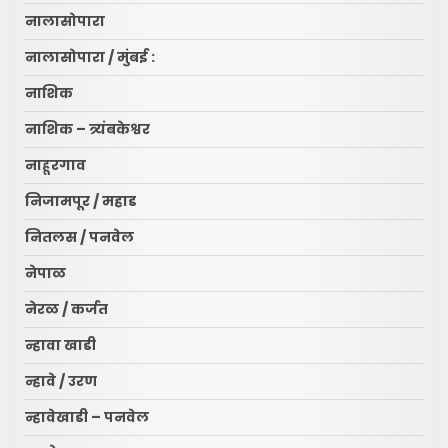
नालासोपारा
नालासोपारा / मुंबई :
नाशिक
नाशिक – त्र्यंबकेश्वर
नाहूरगाव
निजामपूर / महाड
नितलस / पनवेल
नेपाळ
नेरळ / कर्जत
न्हावा खाडी
न्हावे / उरण
न्हावेखाडी – पनवेल