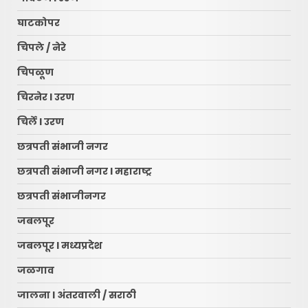
घाटकोपर
चिपले / नेरे
चिपळूण
चिरनेर l उरण
चिर्ले l उरण
छत्रपती संभाजी नगर
छत्रपती संभाजी नगर l महाराष्ट्र
छत्रपती संभाजीनगर
जबलपूर
जबलपूर l मध्यप्रदेश
जळगाव
जालना l अंतरवाली / सराठी