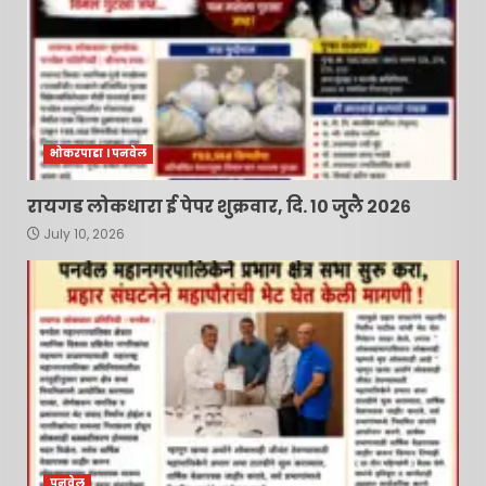
नवी मुंबई आंतरराष्ट्रीय विमानतळ
नामकरणाचा लढा अधिक तीव्र
करणार – सचिन केणी…
4
July 10, 2026
भोकरपाडा l पनवेल
महात्मा फुले जनआरोग्य योजनेत
आमूलाग्र बदलांचे संकेत; आमदार
रायगड लोकधारा ई पेपर शुक्रवार, दि. १० जुलै २०२६
प्रशांत ठाकूर यांच्या पाठपुराव्याला
July 10, 2026
मोठे यश !
5
July 10, 2026
मोहोपाडा ( शिवनगर ) जिल्हा
परिषद शाळेत उत्साहात साजरा
झाला ‘शाळा प्रवेशोत्सव’; नवागत
विद्यार्थ्यांचे गुलाबपुष्प देऊन
स्वागत…
6
June 16, 2026
कामोठे पोलीस ठाण्याच्या
आवारातून कोट्यवधींच्या ड्रग्ज
पनवेल