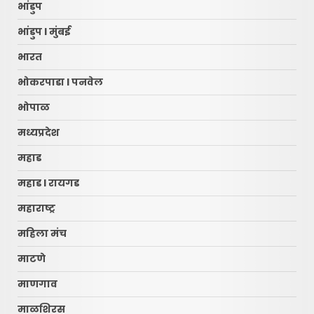
भांडुप
भांडुप l मुंबई
भारत
भोकरपाडा l पनवेल
भोपाळ
मध्यप्रदेश
महाड
महाड l रायगड
महाराष्ट्र
महिला मंच
माटणे
माणगाव
माळशिरस