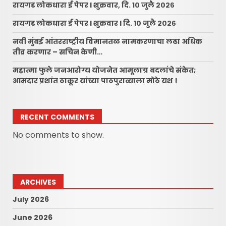
रायगड लोकधारा ई पेपर l शुक्रवार, दि. १० जुलै २०२६
रायगड लोकधारा ई पेपर l शुक्रवार l दि. १० जुलै २०२६
नवी मुंबई आंतरराष्ट्रीय विमानतळ नामकरणाचा लढा अधिक
तीव्र करणार – सचिन केणी…
महात्मा फुले जनआरोग्य योजनेत आमूलाग्र बदलांचे संकेत;
आमदार प्रशांत ठाकूर यांच्या पाठपुराव्याला मोठे यश !
RECENT COMMENTS
No comments to show.
ARCHIVES
July 2026
June 2026