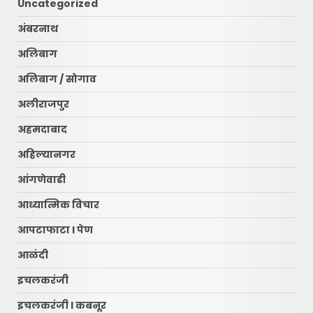
Uncategorized
अंबरनाथ
अलिबाग
अलिबाग / सोगाव
अलीराजपुर
अहमदाबाद
अहिल्यानगर
आंगणेवाडी
आध्यात्मिक विचार
आपटाफाटा l पेण
आळंदी
इचलकरंजी
इचलकरंजी l कबनूर