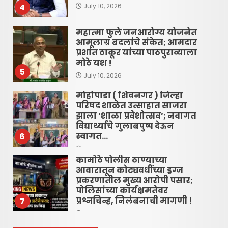
4
July 10, 2026
महात्मा फुले जनआरोग्य योजनेत
आमूलाग्र बदलांचे संकेत; आमदार
प्रशांत ठाकूर यांच्या पाठपुराव्याला
मोठे यश !
5
July 10, 2026
मोहोपाडा ( शिवनगर ) जिल्हा
परिषद शाळेत उत्साहात साजरा
झाला ‘शाळा प्रवेशोत्सव’; नवागत
विद्यार्थ्यांचे गुलाबपुष्प देऊन
स्वागत…
6
June 16, 2026
कामोठे पोलीस ठाण्याच्या
आवारातून कोट्यवधींच्या ड्रग्ज
प्रकरणातील मुख्य आरोपी पसार;
पोलिसांच्या कार्यक्षमतेवर
प्रश्नचिन्ह, निलंबनाची मागणी !
7
June 16, 2026