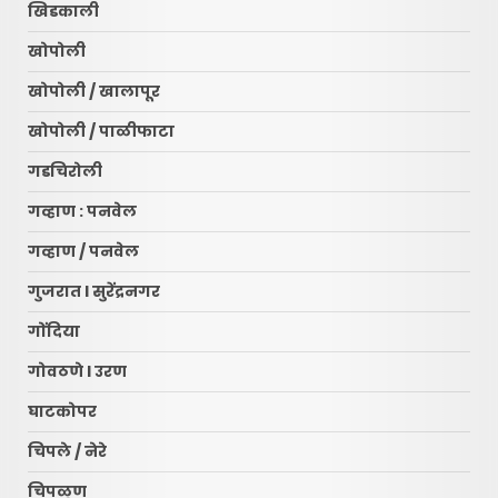
खिडकाली
खोपोली
खोपोली / खालापूर
खोपोली / पाळीफाटा
गडचिरोली
गव्हाण : पनवेल
गव्हाण / पनवेल
गुजरात l सुरेंद्रनगर
गोंदिया
गोवठणे l उरण
घाटकोपर
चिपले / नेरे
चिपळूण