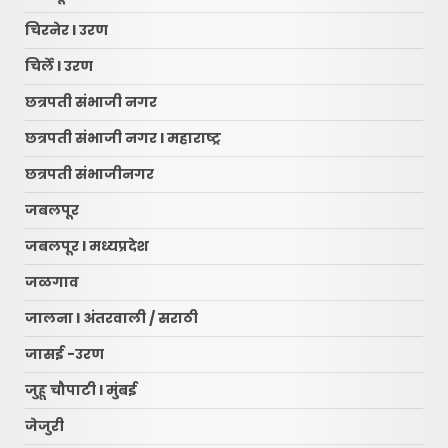
चिरनेर l उरण
चिर्ले l उरण
छत्रपती संभाजी नगर
छत्रपती संभाजी नगर l महाराष्ट्र
छत्रपती संभाजीनगर
जबलपूर
जबलपूर l मध्यप्रदेश
जळगाव
जालना l अंतरवाली / सराठी
जासई -उरण
जुहू चौपाटी l मुंबई
जेजुरी