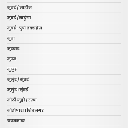
मुंबई / माहीम
मुंबई /माटुंगा
मुबई- पुणे एक्सप्रेस
मुंब्रा
मुरबाड
मुरुड
मुलुंड
मुलुंड / मुंबई
मुलुंड l मुंबई
मोठी जुही / उरण
मोहोपाडा l शिवनगर
यवतमाळ