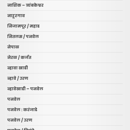
नाशिक – त्र्यंबकेश्वर
नाहूरगाव
निजामपूर / महाड
नितलस / पनवेल
नेपाळ
नेरळ / कर्जत
न्हावा खाडी
न्हावे / उरण
न्हावेखाडी – पनवेल
पनवेल
पनवेल : करंजाडे
पनवेल / उरण