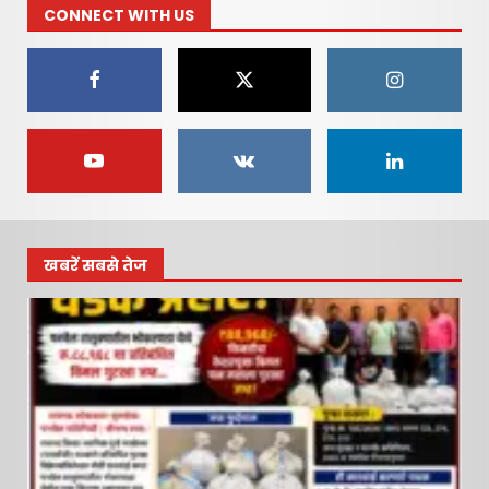
CONNECT WITH US
रायगड लोकधारा ई पेपर शुक्रवार,
दि. १० जुलै २०२६
July 10, 2026
1
रायगड लोकधारा ई पेपर l शुक्रवार,
दि. १० जुलै २०२६
July 10, 2026
2
खबरें सबसे तेज
रायगड लोकधारा ई पेपर l शुक्रवार
l दि. १० जुलै २०२६
July 10, 2026
3
नवी मुंबई आंतरराष्ट्रीय विमानतळ
नामकरणाचा लढा अधिक तीव्र
करणार – सचिन केणी…