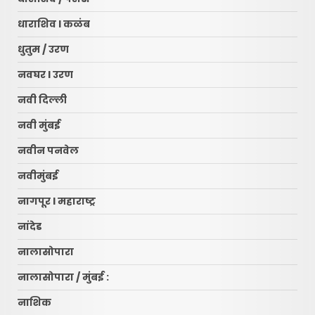
धाराशिव l कळंब
धुतुम / उरण
नवघर l उरण
नवी दिल्ली
नवी मुंबई
नवीन पनवेल
नवीमुंबई
नागपूर l महाराष्ट्र
नांदेड
नालासोपारा
नालासोपारा / मुंबई :
नाशिक