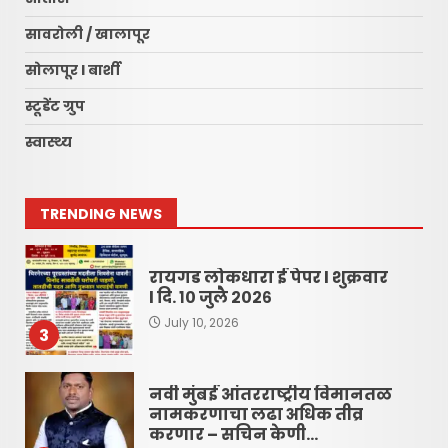
रायगड लोकधारा ई पेपर शुक्रवार,
सावरोली / खालापूर
दि. १० जुलै २०२६
सोलापूर l बार्शी
July 10, 2026
1
स्टूडेंट ग्रुप
स्वास्थ्य
रायगड लोकधारा ई पेपर l शुक्रवार,
दि. १० जुलै २०२६
July 10, 2026
2
TRENDING NEWS
रायगड लोकधारा ई पेपर l शुक्रवार
l दि. १० जुलै २०२६
July 10, 2026
3
नवी मुंबई आंतरराष्ट्रीय विमानतळ
नामकरणाचा लढा अधिक तीव्र
करणार – सचिन केणी…