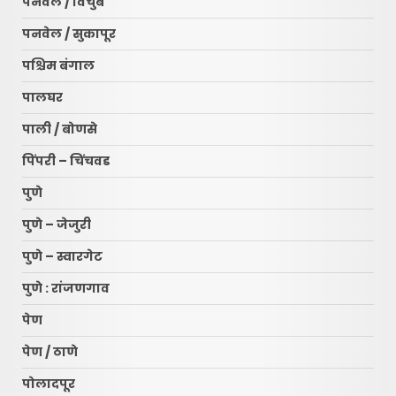
पनवेल / विचुंबे
पनवेल / सुकापूर
पश्चिम बंगाल
पालघर
पाली / बोणसे
पिंपरी – चिंचवड
पुणे
पुणे – जेजुरी
पुणे – स्वारगेट
पुणे : रांजणगाव
पेण
पेण / ठाणे
पोलादपूर