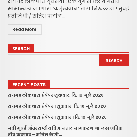
रायगड लोकधारा वृत्तसेवा : ​एक युग संपले: श्रीमंतीत
सामान्यत्व जपणारा ‘कर्तृत्ववान’ तारा निखळला ! ​मुंबई
प्रतीनिधी / सतिश पाटील...
Read More
SEARCH
SEARCH
RECENT POSTS
रायगड लोकधारा ई पेपर शुक्रवार, दि. १० जुलै २०२६
रायगड लोकधारा ई पेपर l शुक्रवार, दि. १० जुलै २०२६
रायगड लोकधारा ई पेपर l शुक्रवार l दि. १० जुलै २०२६
नवी मुंबई आंतरराष्ट्रीय विमानतळ नामकरणाचा लढा अधिक
तीव्र करणार – सचिन केणी…