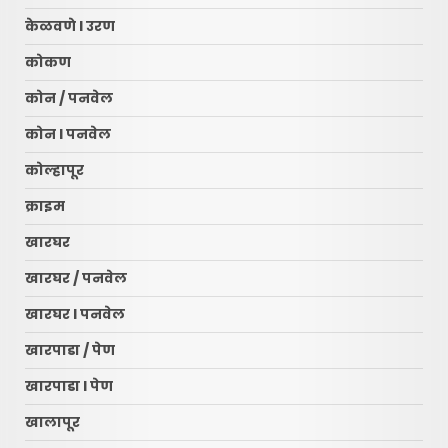
केळवणे l उरण
कोकण
कोन / पनवेल
कोन l पनवेल
कोल्हापूर
क्राइम
खारघर
खारघर / पनवेल
खारघर l पनवेल
खारपाडा / पेण
खारपाडा l पेण
खालापूर