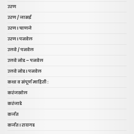
उरण
उरण / जासई
उरण l चाणजे
उरण l पनवेल
उलवे / पनवेल
उलवे नोड – पनवेल
उलवे नोड l पनवेल
कथा व संपूर्ण माहिती :
करंजखोल
करंजाडे
कर्जत
कर्जत l रायगड