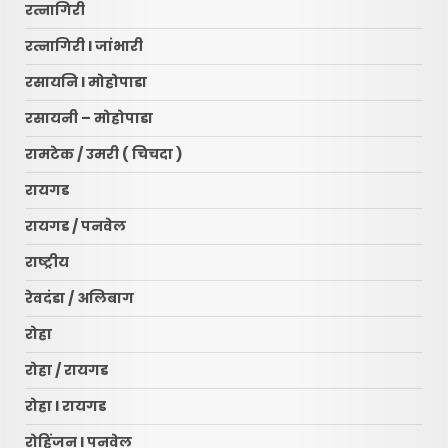
रत्नागिरी
रत्नागिरी l जांभारी
रसायनि l मोहोपाडा
रसायनी – मोहोपाडा
रामटेक / उमरी ( चिचदा )
रायगड
रायगड / पनवेल
राष्ट्रीय
रेवदंडा / अलिबाग
रोहा
रोहा / रायगड
रोहा l रायगड
रोहिंजन l पनवेल