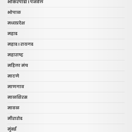
भोकरपाडा l पनवेल
भोपाळ
मध्यप्रदेश
महाड
महाड l रायगड
महाराष्ट्र
महिला मंच
माटणे
माणगाव
माळशिरस
मावळ
मीरारोड
मुंबई