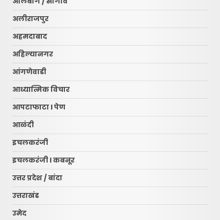
अलिबाग / सोगाव
अलीराजपुर
अहमदाबाद
अहिल्यानगर
आंगणेवाडी
आध्यात्मिक विचार
आपटाफाटा l पेण
आळंदी
इचलकरंजी
इचलकरंजी l कबनूर
उत्तर प्रदेश / बांदा
उत्तराखंड
उमेद