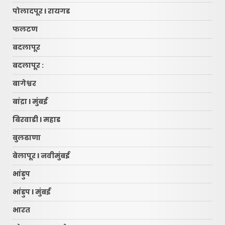
पोलादपूर l रायगड
फलटण
बदलापूर
बदलापूर :
बागेश्वर
बांद्रा l मुंबई
बिरवाडी l महाड
बुलढाणा
बेलापूर l नवीमुंबई
भांडुप
भांडुप l मुंबई
भारत