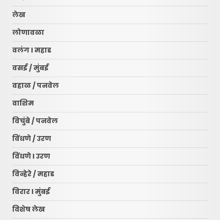
लेख
लोणावळा
वलंग l महाड
वसई / मुंबई
वहाळ / पनवेल
वाशिम
विचुंबे / पनवेल
विंधणे / उरण
रायगड लोकधारा ई पेपर l शुक्रवार
l दि. १० जुलै २०२६
विंधणे l उरण
July 10, 2026
3
विन्हेरे / महाड
विरार l मुंबई
नवी मुंबई आंतरराष्ट्रीय विमानतळ
नामकरणाचा लढा अधिक तीव्र
विशेष लेख
करणार – सचिन केणी…