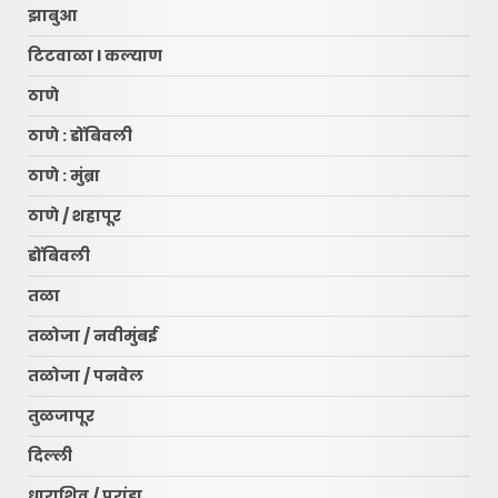
झाबुआ
टिटवाळा l कल्याण
ठाणे
ठाणे : डोंबिवली
ठाणे : मुंब्रा
ठाणे / शहापूर
डोंबिवली
तळा
तळोजा / नवीमुंबई
तळोजा / पनवेल
तुळजापूर
दिल्ली
धाराशिव / परांडा