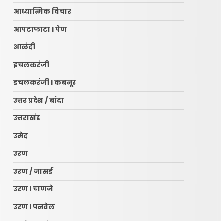
आध्यात्मिक विचार
आपटाफाटा l पेण
आळंदी
इचलकरंजी
इचलकरंजी l कबनूर
उत्तर प्रदेश / बांदा
उत्तराखंड
उमेद
उरण
उरण / जासई
उरण l चाणजे
उरण l पनवेल