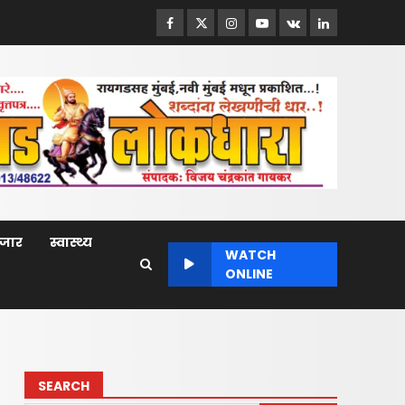
Facebook
Twitter
Instagram
Youtube
VK
LinkedIn
बाजार
स्वास्थ्य
WATCH
ONLINE
SEARCH