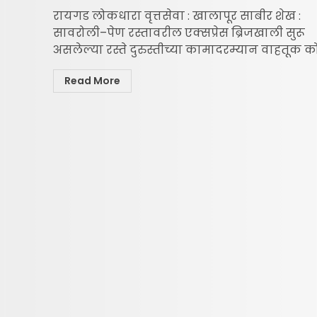
रायगड लोकधारा वृत्तसेवा : खालापूर साबीर शेख :
सावरोली–पेण रस्तावरील एक्सप्रेस ब्रिजखाली सुरू
असलेल्या रस्ते दुरुस्तीच्या कामादरम्यान वाहतूक कोंड
Read More