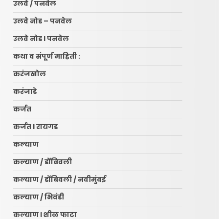
उलवे / पनवेल
उलवे नोड – पनवेल
उलवे नोड l पनवेल
कथा व संपूर्ण माहिती :
करंजखोल
करंजाडे
कर्जत
कर्जत l रायगड
कल्याण
कल्याण / डोंबिवली
कल्याण / डोंबिवली / नवीमुंबई
कल्याण / भिवंडी
कल्याण l शीळ फाटा