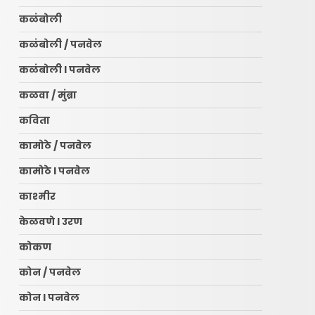
कळंबोली
कळंबोली / पनवेल
कळंबोली l पनवेल
कळवा / मुंब्रा
कविता
कामोठे / पनवेल
कामोठे l पनवेल
काश्मीर
केळवणे l उरण
कोकण
कोन / पनवेल
कोन l पनवेल