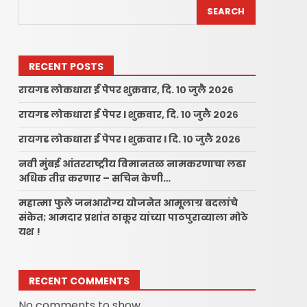
SEARCH
RECENT POSTS
रायगड लोकधारा ई पेपर शुक्रवार, दि. १० जुलै २०२६
रायगड लोकधारा ई पेपर l शुक्रवार, दि. १० जुलै २०२६
रायगड लोकधारा ई पेपर l शुक्रवार l दि. १० जुलै २०२६
नवी मुंबई आंतरराष्ट्रीय विमानतळ नामकरणाचा लढा
अधिक तीव्र करणार – सचिन केणी…
महात्मा फुले जनआरोग्य योजनेत आमूलाग्र बदलांचे
संकेत; आमदार प्रशांत ठाकूर यांच्या पाठपुराव्याला मोठे
यश !
RECENT COMMENTS
No comments to show.