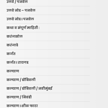
उलवे / पनवेल
उलवे नोड – पनवेल
उलवे नोड l पनवेल
कथा व संपूर्ण माहिती :
करंजखोल
करंजाडे
कर्जत
कर्जत l रायगड
कल्याण
कल्याण / डोंबिवली
कल्याण / डोंबिवली / नवीमुंबई
कल्याण / भिवंडी
कल्याण l शीळ फाटा