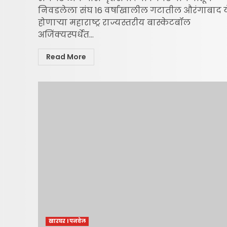
निवडलेला संघ 16 वर्षाखालील गटातील औरंगाबाद य
होणार्‍या महाराष्ट्र राज्यस्तरीय बास्केटबॉल
अजिंक्यस्पर्धेत...
Read More
खारघर l पनवेल