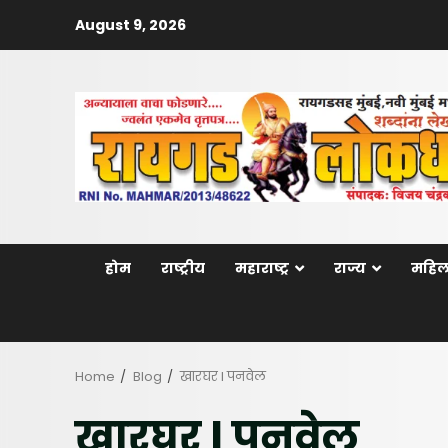
Skip
August 9, 2026
to
content
होम
राष्ट्रीय
महाराष्ट्र
राज्य
महिल
Home
Blog
खारघर l पनवेल
खारघर l पनवेल