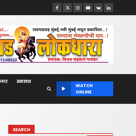
Facebook
Twitter
Instagram
Youtube
VK
LinkedIn
बाजार
स्वास्थ्य
WATCH
ONLINE
SEARCH