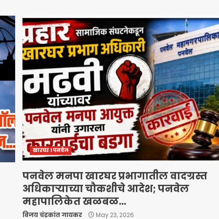
खारघर l पनवेल
पनवेल मनपा खारघर प्रभागातील वादग्रस्त
अधिकाऱ्याच्या चौकशीचे आदेश; पनवेल
महापालिकेत खळबळ…
विजय चंद्रकांत गायकर
May 23, 2026