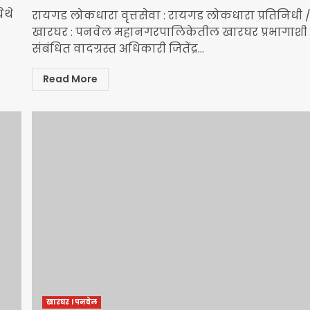
ेथे
रायगड लोकधारा वृत्तसेवा : रायगड लोकधारा प्रतिनिधी 
खारघर : पनवेल महानगरपालिकेतील खारघर प्रभागाशी
संबंधित वादग्रस्त अधिकारी जितेंद्र...
Read More
खारघर l पनवेल