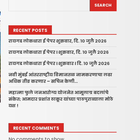
SEARCH
RECENT POSTS
रायगड लोकधारा ई पेपर शुक्रवार, दि. १० जुलै २०२६
रायगड लोकधारा ई पेपर l शुक्रवार, दि. १० जुलै २०२६
रायगड लोकधारा ई पेपर l शुक्रवार l दि. १० जुलै २०२६
नवी मुंबई आंतरराष्ट्रीय विमानतळ नामकरणाचा लढा
अधिक तीव्र करणार – सचिन केणी…
महात्मा फुले जनआरोग्य योजनेत आमूलाग्र बदलांचे
संकेत; आमदार प्रशांत ठाकूर यांच्या पाठपुराव्याला मोठे
यश !
RECENT COMMENTS
No comments to show.