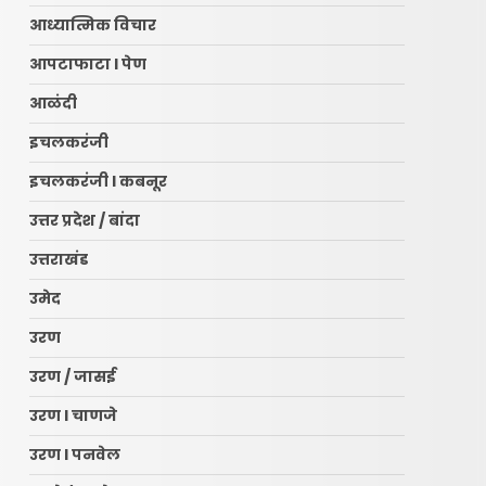
आध्यात्मिक विचार
आपटाफाटा l पेण
आळंदी
इचलकरंजी
इचलकरंजी l कबनूर
उत्तर प्रदेश / बांदा
उत्तराखंड
उमेद
उरण
उरण / जासई
उरण l चाणजे
उरण l पनवेल