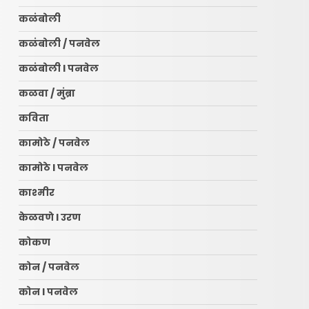
कळंबोली
कळंबोली / पनवेल
कळंबोली l पनवेल
कळवा / मुंब्रा
कविता
कामोठे / पनवेल
कामोठे l पनवेल
काश्मीर
केळवणे l उरण
कोकण
कोन / पनवेल
कोन l पनवेल