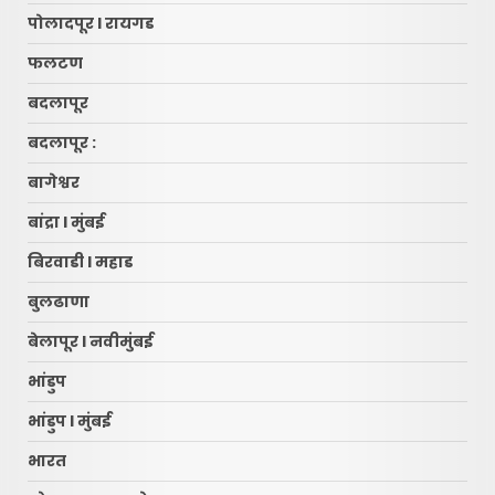
पोलादपूर l रायगड
फलटण
बदलापूर
बदलापूर :
बागेश्वर
बांद्रा l मुंबई
बिरवाडी l महाड
बुलढाणा
बेलापूर l नवीमुंबई
भांडुप
भांडुप l मुंबई
भारत