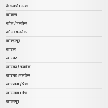
केळवणे l उरण
कोकण
कोन / पनवेल
कोन l पनवेल
कोल्हापूर
क्राइम
खारघर
खारघर / पनवेल
खारघर l पनवेल
खारपाडा / पेण
खारपाडा l पेण
खालापूर