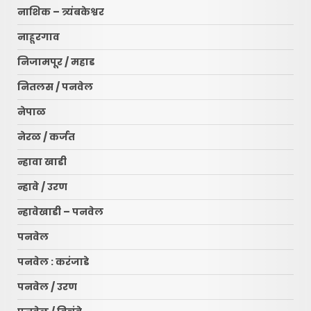
नाशिक – त्र्यंबकेश्वर
नाहूरगाव
निजामपूर / महाड
नितलस / पनवेल
नेपाळ
नेरळ / कर्जत
न्हावा खाडी
न्हावे / उरण
न्हावेखाडी – पनवेल
पनवेल
पनवेल : करंजाडे
पनवेल / उरण