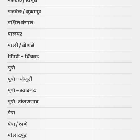
पनवेल / विचुंबे
पनवेल / सुकापूर
पश्चिम बंगाल
पालघर
पाली / बोणसे
पिंपरी – चिंचवड
पुणे
पुणे – जेजुरी
पुणे – स्वारगेट
पुणे : रांजणगाव
पेण
पेण / ठाणे
पोलादपूर