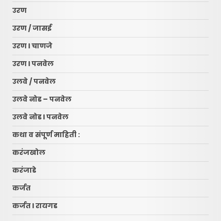
उरण
उरण / जासई
उरण l चाणजे
उरण l पनवेल
उलवे / पनवेल
उलवे नोड – पनवेल
उलवे नोड l पनवेल
कथा व संपूर्ण माहिती :
करंजखोल
करंजाडे
कर्जत
कर्जत l रायगड