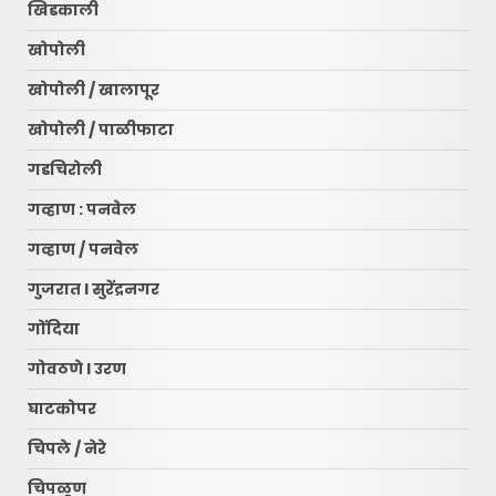
खिडकाली
खोपोली
खोपोली / खालापूर
खोपोली / पाळीफाटा
गडचिरोली
गव्हाण : पनवेल
गव्हाण / पनवेल
गुजरात l सुरेंद्रनगर
गोंदिया
गोवठणे l उरण
घाटकोपर
चिपले / नेरे
चिपळूण