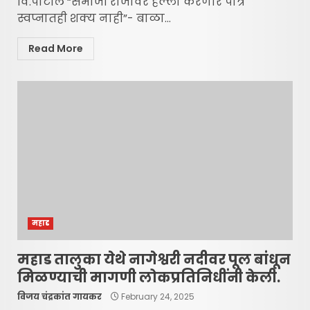
वि.पाटील “संभाजी राजांवर हल्ला करणारे पात्र
स्वप्नातही शक्य नाही”- बाळा...
Read More
महाड
महाड तालुका येथे नागेश्वरी नदीवर पूल बांधून
मिळण्याची मागणी लोकप्रतिनिधींनी केली.
विजय चंद्रकांत गायकर
February 24, 2025