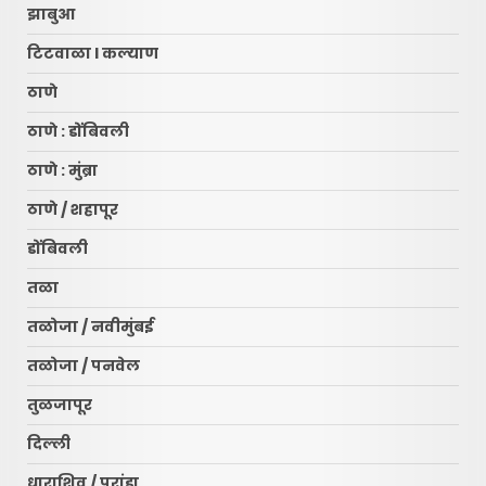
झाबुआ
टिटवाळा l कल्याण
ठाणे
ठाणे : डोंबिवली
ठाणे : मुंब्रा
ठाणे / शहापूर
डोंबिवली
तळा
तळोजा / नवीमुंबई
तळोजा / पनवेल
तुळजापूर
दिल्ली
धाराशिव / परांडा