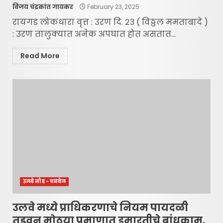
विजय चंद्रकांत गायकर
February 23, 2025
रायगड लोकधारा वृत्त : उरण दि. २३ ( विठ्ठल ममताबादे )
: उरण तालुक्यात अनेक अपघात होत असतात...
Read More
उलवे नोड - पनवेल
उलवे मध्ये प्राधिकरणाचे नियम पायदळी
तुडवून मोठया प्रमाणात इमारतीचे बांधकाम.