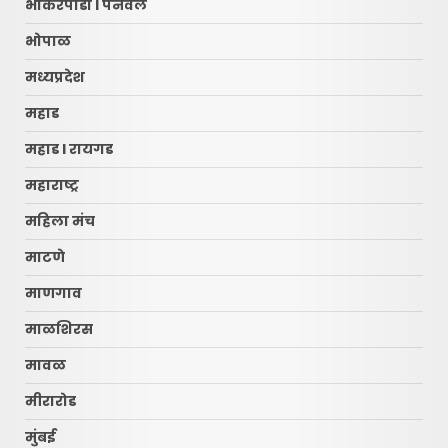
भोकरपाडा l पनवेल
भोपाळ
मध्यप्रदेश
महाड
महाड l रायगड
महाराष्ट्र
महिला मंच
माटणे
माणगाव
माळशिरस
मावळ
मीरारोड
मुंबई