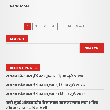
Read More
Posts
1
2
3
4
…
14
Next
pagination
SEARCH
SEARCH
RECENT POSTS
रायगड लोकधारा ई पेपर शुक्रवार, दि. १० जुलै २०२६
रायगड लोकधारा ई पेपर l शुक्रवार, दि. १० जुलै २०२६
रायगड लोकधारा ई पेपर l शुक्रवार l दि. १० जुलै २०२६
नवी मुंबई आंतरराष्ट्रीय विमानतळ नामकरणाचा लढा अधिक
तीव्र करणार – सचिन केणी…