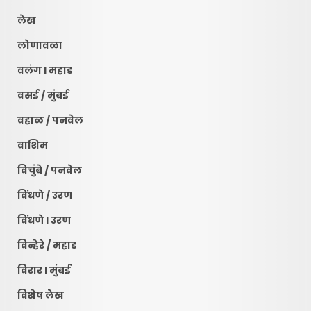
लेख
लोणावळा
वलंग l महाड
वसई / मुंबई
वहाळ / पनवेल
वाशिम
विचुंबे / पनवेल
विंधणे / उरण
रायगड लोकधारा ई पेपर l शुक्रवार
l दि. १० जुलै २०२६
विंधणे l उरण
July 10, 2026
3
विन्हेरे / महाड
विरार l मुंबई
नवी मुंबई आंतरराष्ट्रीय विमानतळ
नामकरणाचा लढा अधिक तीव्र
विशेष लेख
करणार – सचिन केणी…