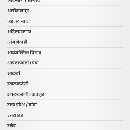
अलिबाग / सोगाव
अलीराजपुर
अहमदाबाद
अहिल्यानगर
आंगणेवाडी
आध्यात्मिक विचार
आपटाफाटा l पेण
आळंदी
इचलकरंजी
इचलकरंजी l कबनूर
उत्तर प्रदेश / बांदा
उत्तराखंड
उमेद