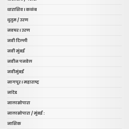
धाराशिव l कळंब
धुतुम / उरण
नवघर l उरण
नवी दिल्ली
नवी मुंबई
नवीन पनवेल
नवीमुंबई
नागपूर l महाराष्ट्र
नांदेड
नालासोपारा
नालासोपारा / मुंबई :
नाशिक