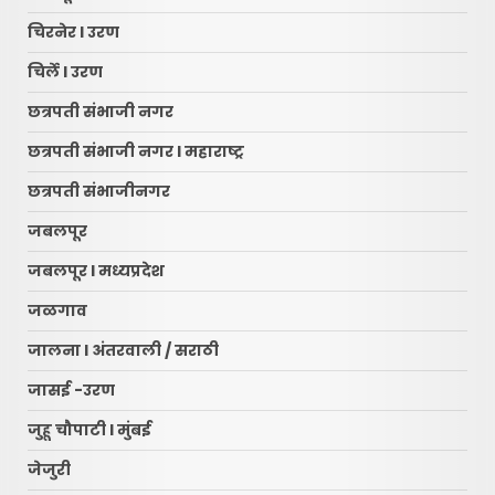
चिरनेर l उरण
चिर्ले l उरण
छत्रपती संभाजी नगर
छत्रपती संभाजी नगर l महाराष्ट्र
छत्रपती संभाजीनगर
जबलपूर
जबलपूर l मध्यप्रदेश
जळगाव
जालना l अंतरवाली / सराठी
जासई -उरण
जुहू चौपाटी l मुंबई
जेजुरी