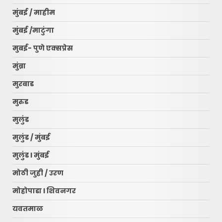
मुंबई / माहीम
मुंबई /माटुंगा
मुबई- पुणे एक्सप्रेस
मुंब्रा
मुरबाड
मुरुड
मुलुंड
मुलुंड / मुंबई
मुलुंड l मुंबई
मोठी जुही / उरण
मोहोपाडा l शिवनगर
यवतमाळ