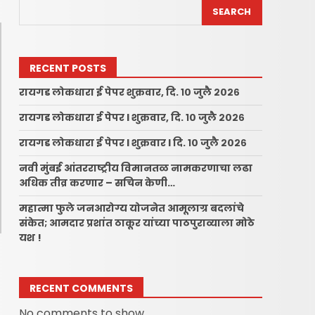
SEARCH
RECENT POSTS
रायगड लोकधारा ई पेपर शुक्रवार, दि. १० जुलै २०२६
रायगड लोकधारा ई पेपर l शुक्रवार, दि. १० जुलै २०२६
रायगड लोकधारा ई पेपर l शुक्रवार l दि. १० जुलै २०२६
नवी मुंबई आंतरराष्ट्रीय विमानतळ नामकरणाचा लढा
अधिक तीव्र करणार – सचिन केणी…
महात्मा फुले जनआरोग्य योजनेत आमूलाग्र बदलांचे
संकेत; आमदार प्रशांत ठाकूर यांच्या पाठपुराव्याला मोठे
यश !
RECENT COMMENTS
No comments to show.