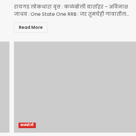
रायगड लोकधारा वृत्त : कळंबोली वार्ताहर – अविनाश
जाधव : One State One RRB : जर तुमचेही गावातील...
Read More
कळंबोली