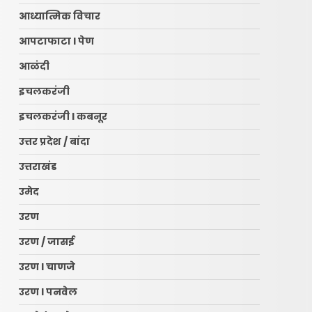
आध्यात्मिक विचार
आपटाफाटा l पेण
आळंदी
इचलकरंजी
इचलकरंजी l कबनूर
उत्तर प्रदेश / बांदा
उत्तराखंड
उमेद
उरण
उरण / जासई
उरण l चाणजे
उरण l पनवेल