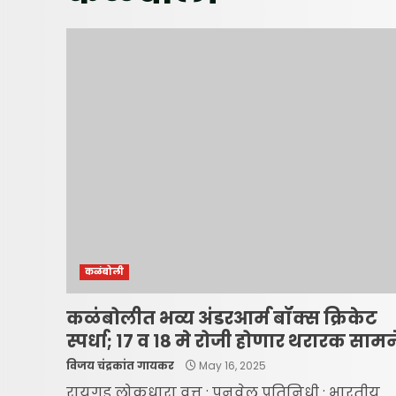
कळंबोली
कळंबोलीत भव्य अंडरआर्म बॉक्स क्रिकेट
स्पर्धा; १७ व १८ मे रोजी होणार थरारक सामन
विजय चंद्रकांत गायकर
May 16, 2025
रायगड लोकधारा वृत्त : पनवेल प्रतिनिधी : भारतीय