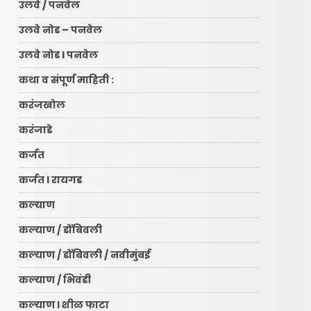
उलवे / पनवेल
उलवे नोड – पनवेल
उलवे नोड l पनवेल
कथा व संपूर्ण माहिती :
करंजखोल
करंजाडे
कर्जत
कर्जत l रायगड
कल्याण
कल्याण / डोंबिवली
कल्याण / डोंबिवली / नवीमुंबई
कल्याण / भिवंडी
कल्याण l शीळ फाटा