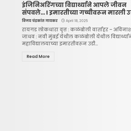
इंजिनिअरिंगच्या विद्यार्थ्याने आपले जीवन
संपवले… l इमारतीच्या गच्चीवरून मारली 
विजय चंद्रकांत गायकर
April 18, 2025
रायगड लोकधारा वृत्त : कळंबोली वार्ताहर – अविना
जाधव : नवी मुंबई येथील कळंबोली येथील विद्यार्थ्यान
महाविद्यालयाच्या इमारतीवरून उडी...
Read More