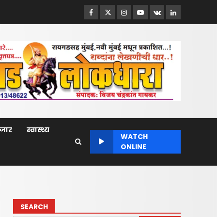
Facebook
Twitter
Instagram
Youtube
VK
LinkedIn
बाजार
स्वास्थ्य
WATCH
ONLINE
SEARCH