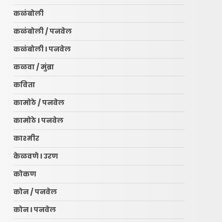
कळंबोली
कळंबोली / पनवेल
कळंबोली l पनवेल
कळवा / मुंब्रा
कविता
कामोठे / पनवेल
कामोठे l पनवेल
काश्मीर
केळवणे l उरण
कोकण
कोन / पनवेल
कोन l पनवेल