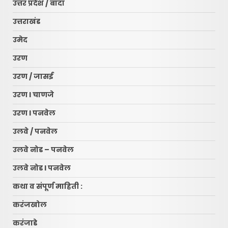
उत्तर प्रदेश / बांदा
उत्तराखंड
उमेद
उरण
उरण / जासई
उरण l चाणजे
उरण l पनवेल
उलवे / पनवेल
उलवे नोड – पनवेल
उलवे नोड l पनवेल
कथा व संपूर्ण माहिती :
करंजखोल
करंजाडे