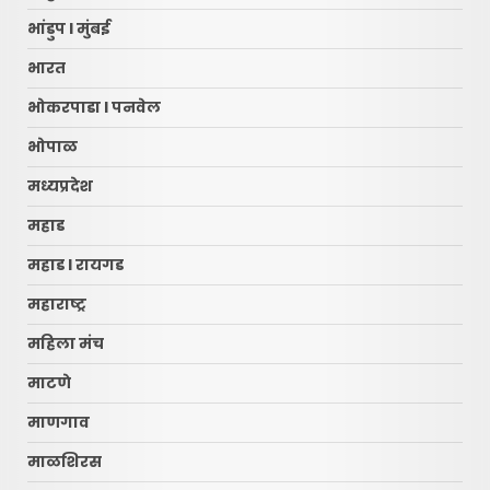
भांडुप l मुंबई
भारत
भोकरपाडा l पनवेल
भोपाळ
मध्यप्रदेश
महाड
महाड l रायगड
महाराष्ट्र
महिला मंच
माटणे
माणगाव
माळशिरस