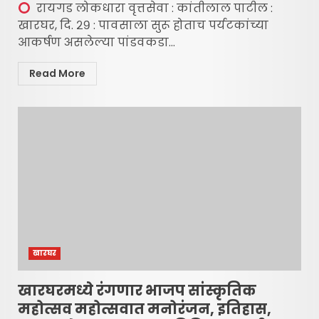
रायगड लोकधारा वृत्तसेवा : कांतीलाल पाटील :
खारघर, दि. २९ : पावसाला सुरू होताच पर्यटकांच्या
आकर्षण असलेल्या पांडवकडा...
Read More
खारघर
खारघरमध्ये रंगणार भाजप सांस्कृतिक
महोत्सव महोत्सवात मनोरंजन, इतिहास,