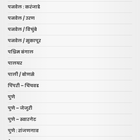
पनवेल : करंजाडे
पनवेल / उरण
पनवेल / विचुंबे
पनवेल / सुकापूर
पश्चिम बंगाल
पालघर
पाली / बोणसे
पिंपरी – चिंचवड
पुणे
पुणे – जेजुरी
पुणे – स्वारगेट
पुणे : रांजणगाव