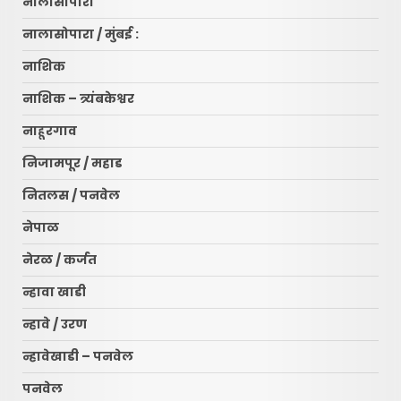
नालासोपारा
नालासोपारा / मुंबई :
नाशिक
नाशिक – त्र्यंबकेश्वर
नाहूरगाव
निजामपूर / महाड
नितलस / पनवेल
नेपाळ
नेरळ / कर्जत
न्हावा खाडी
न्हावे / उरण
न्हावेखाडी – पनवेल
पनवेल