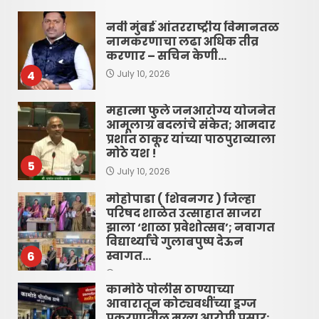
नवी मुंबई आंतरराष्ट्रीय विमानतळ
नामकरणाचा लढा अधिक तीव्र
करणार – सचिन केणी…
4
July 10, 2026
महात्मा फुले जनआरोग्य योजनेत
आमूलाग्र बदलांचे संकेत; आमदार
प्रशांत ठाकूर यांच्या पाठपुराव्याला
मोठे यश !
5
July 10, 2026
मोहोपाडा ( शिवनगर ) जिल्हा
परिषद शाळेत उत्साहात साजरा
झाला ‘शाळा प्रवेशोत्सव’; नवागत
विद्यार्थ्यांचे गुलाबपुष्प देऊन
स्वागत…
6
June 16, 2026
कामोठे पोलीस ठाण्याच्या
आवारातून कोट्यवधींच्या ड्रग्ज
प्रकरणातील मुख्य आरोपी पसार;