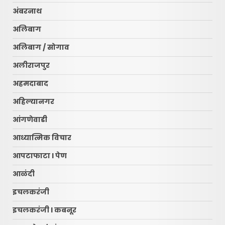
अंबरनाथ
अलिबाग
अलिबाग / सोगाव
अलीराजपुर
अहमदाबाद
अहिल्यानगर
आंगणेवाडी
आध्यात्मिक विचार
आपटाफाटा l पेण
आळंदी
इचलकरंजी
इचलकरंजी l कबनूर