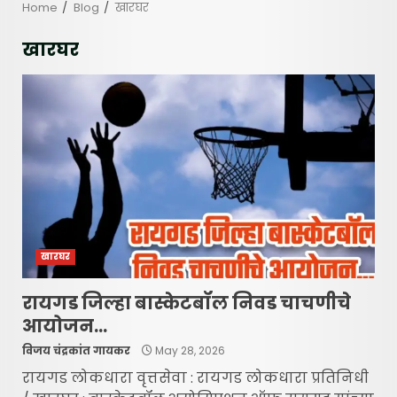
Home
Blog
खारघर
खारघर
खारघर
रायगड जिल्हा बास्केटबॉल निवड चाचणीचे
आयोजन…
विजय चंद्रकांत गायकर
May 28, 2026
रायगड लोकधारा वृत्तसेवा : रायगड लोकधारा प्रतिनिधी