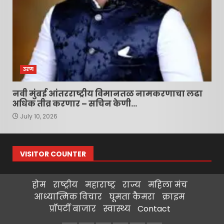
उरण
नवी मुंबई आंतरराष्ट्रीय विमानतळ नामकरणाचा लढा
अधिक तीव्र करणार – सचिन केणी…
July 10, 2026
VISITOR COUNTER
होम
राष्ट्रीय
महाराष्ट्र
राज्य
महिला मंच
आध्यात्मिक विचार
घूमता कैमरा
क्राइम
प्रॉपर्टी बाजार
स्वास्थ्य
Contact