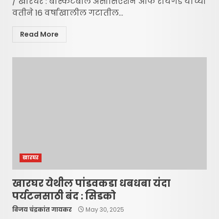
/ खारघर : बास्केटबॉल असोसिएशन ऑफ रायगड यांच्या
वतीने 16 वर्षाखालील गटातील...
Read More
खारघर
खारघर येथील पांडवकडा धबधबा यंदा
पर्यटनसाठी बंद : सिडको
विजय चंद्रकांत गायकर
May 30, 2025