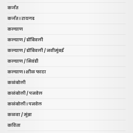
कर्जत
कर्जत l रायगड
कल्याण
कल्याण / डोंबिवली
कल्याण / डोंबिवली / नवीमुंबई
कल्याण / भिवंडी
कल्याण l शीळ फाटा
कळंबोली
कळंबोली / पनवेल
कळंबोली l पनवेल
कळवा / मुंब्रा
कविता