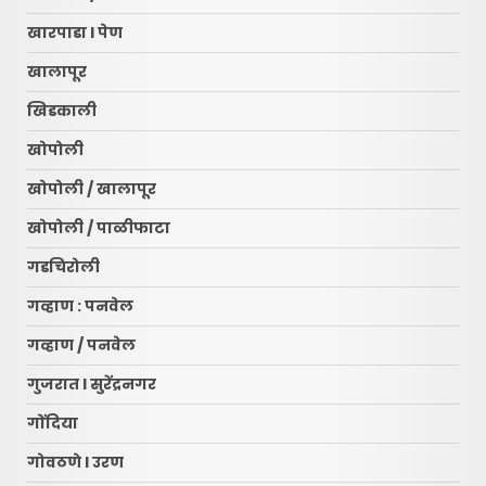
खारपाडा l पेण
खालापूर
खिडकाली
खोपोली
खोपोली / खालापूर
खोपोली / पाळीफाटा
गडचिरोली
गव्हाण : पनवेल
गव्हाण / पनवेल
गुजरात l सुरेंद्रनगर
गोंदिया
गोवठणे l उरण