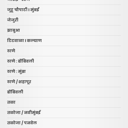
जुहू चौपाटी l मुंबई
जेजुरी
झाबुआ
टिटवाळा l कल्याण
ठाणे
ठाणे : डोंबिवली
ठाणे : मुंब्रा
ठाणे / शहापूर
डोंबिवली
तळा
तळोजा / नवीमुंबई
तळोजा / पनवेल