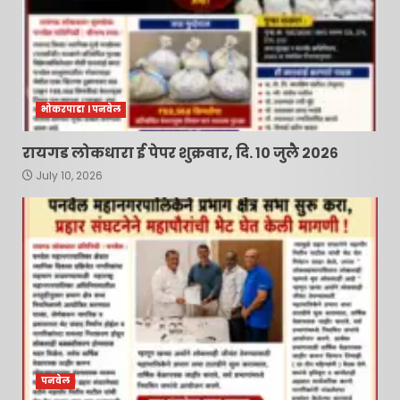
नवी मुंबई आंतरराष्ट्रीय विमानतळ
नामकरणाचा लढा अधिक तीव्र
करणार – सचिन केणी…
4
July 10, 2026
भोकरपाडा l पनवेल
महात्मा फुले जनआरोग्य योजनेत
आमूलाग्र बदलांचे संकेत; आमदार
रायगड लोकधारा ई पेपर शुक्रवार, दि. १० जुलै २०२६
प्रशांत ठाकूर यांच्या पाठपुराव्याला
July 10, 2026
मोठे यश !
5
July 10, 2026
मोहोपाडा ( शिवनगर ) जिल्हा
परिषद शाळेत उत्साहात साजरा
झाला ‘शाळा प्रवेशोत्सव’; नवागत
विद्यार्थ्यांचे गुलाबपुष्प देऊन
स्वागत…
6
June 16, 2026
कामोठे पोलीस ठाण्याच्या
आवारातून कोट्यवधींच्या ड्रग्ज
पनवेल
प्रकरणातील मुख्य आरोपी पसार;