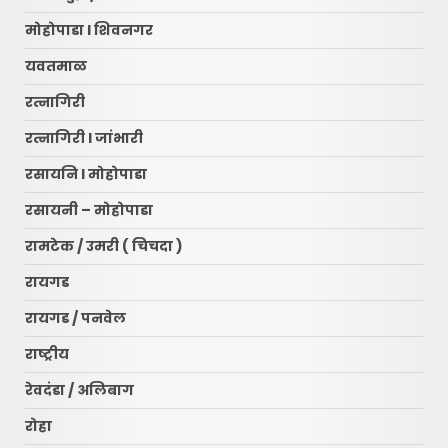
मोहोपाडा l शिवनगर
यवतमाळ
रत्नागिरी
रत्नागिरी l जांभारी
रसायनि l मोहोपाडा
रसायनी – मोहोपाडा
रामटेक / उमरी ( चिचदा )
रायगड
रायगड / पनवेल
राष्ट्रीय
रेवदंडा / अलिबाग
रोहा