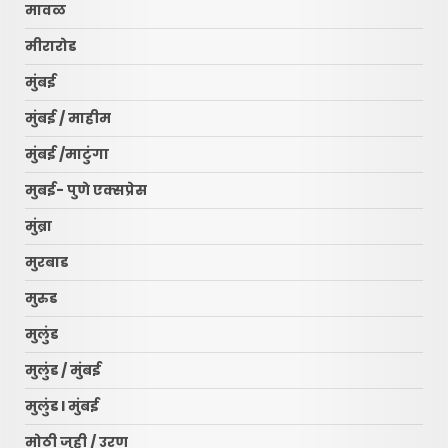
मावळ
मीरारोड
मुंबई
मुंबई / माहीम
मुंबई /माटुंगा
मुबई- पुणे एक्सप्रेस
मुंब्रा
मुरबाड
मुरुड
मुलुंड
मुलुंड / मुंबई
मुलुंड l मुंबई
मोठी जुही / उरण