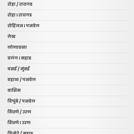
रोहा / रायगड
रोहा l रायगड
रोहिंजन l पनवेल
लेख
लोणावळा
वलंग l महाड
वसई / मुंबई
वहाळ / पनवेल
वाशिम
विचुंबे / पनवेल
विंधणे / उरण
रायगड लोकधारा ई पेपर l शुक्रवार
l दि. १० जुलै २०२६
विंधणे l उरण
July 10, 2026
3
विन्हेरे / महाड