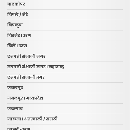
घाटकोपर
चिपले / नेरे
चिपळूण
चिरनेर l उरण
चिर्ले l उरण
छत्रपती संभाजी नगर
छत्रपती संभाजी नगर l महाराष्ट्र
छत्रपती संभाजीनगर
जबलपूर
जबलपूर l मध्यप्रदेश
जळगाव
जालना l अंतरवाली / सराठी
जासई -उरण