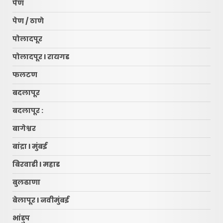
पेण
पेण / ठाणे
पोलादपूर
पोलादपूर l रायगड
फलटण
बदलापूर
बदलापूर :
बागेश्वर
बांद्रा l मुंबई
बिरवाडी l महाड
बुलढाणा
बेलापूर l नवीमुंबई
भांडुप