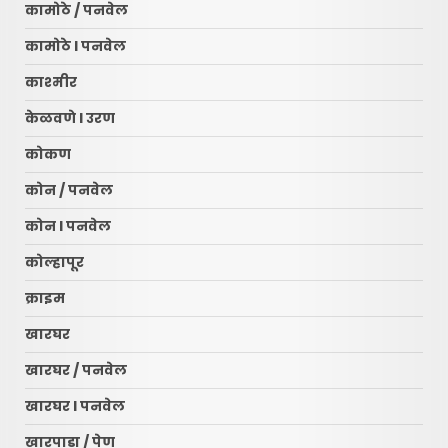
कामोठे / पनवेल
कामोठे l पनवेल
काश्मीर
केळवणे l उरण
कोकण
कोन / पनवेल
कोन l पनवेल
कोल्हापूर
क्राइम
खारघर
खारघर / पनवेल
खारघर l पनवेल
खारपाडा / पेण