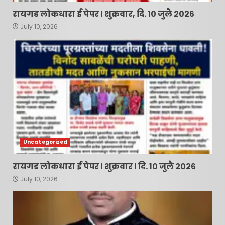
पोलिसांच्या कार्यक्षमतेवर
रायगड लोकधारा ई पेपर l शुक्रवार, दि. १० जुलै २०२६
प्रश्नचिन्ह, निलंबनाची मागणी !
7
July 10, 2026
June 16, 2026
Uncategorized
रायगड लोकधारा ई पेपर l शुक्रवार l दि. १० जुलै २०२६
July 10, 2026