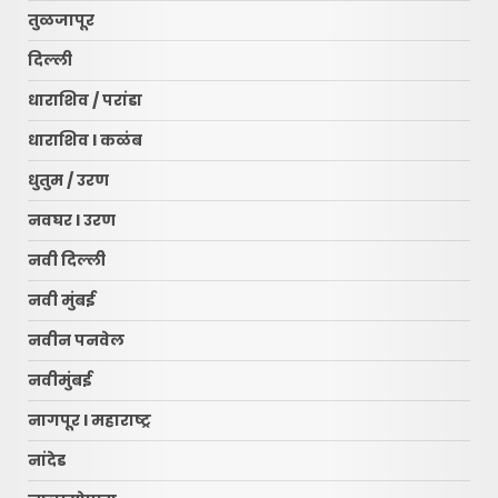
तुळजापूर
दिल्ली
धाराशिव / परांडा
धाराशिव l कळंब
धुतुम / उरण
नवघर l उरण
नवी दिल्ली
नवी मुंबई
नवीन पनवेल
नवीमुंबई
नागपूर l महाराष्ट्र
नांदेड