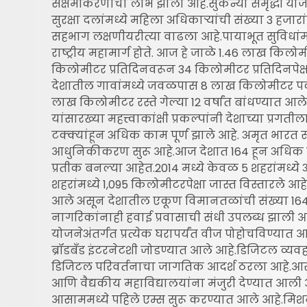
सक्षमीकरणाचा लाभ झाला आहे.सुकन्या समृद्धी योज
सुरक्षा दलांमध्ये महिला अधिकाऱ्यांची संख्या 3 हजारांव
सहभाग लक्षणीयरीत्या वाढला आहे.पायाभूत सुविधांमध
राष्ट्रीय महामार्ग होते. आज हे जाळे 1.46 लाख किलोम
किलोमीटर प्रतिदिनवरून 34 किलोमीटर प्रतिदिनपेक्ष
देशातील गावांमध्ये जवळपास 8 लाख किलोमीटर पक्क्
लाख किलोमीटर रस्ते गेल्या 12 वर्षांत बांधण्यात आ
यांसारख्या महत्त्वाकांक्षी प्रकल्पांनी देशाच्या प्रगत
टक्क्यांहून अधिक काम पूर्ण झाले आहे. अमृत भारत स्ट
आधुनिकीकरण सुरू आहे.आज देशात 164 हून अधिक वंदे 
प्रतीक बनल्या आहेत.2014 मध्ये केवळ 5 शहरांमध्ये 
शहरांमध्ये 1,095 किलोमीटरपेक्षा जास्त विस्तारले 
आले असून देशातील एकूण विमानतळांची संख्या 164 प
नागरिकांनाही हवाई प्रवासाची संधी उपलब्ध झाली आहे.
योजनेअंतर्गत प्रत्येक घरापर्यंत वीज पोहोचविण्यात आ
ब्रॉडबँड इंटरनेटशी जोडण्यात आले आहे.डिजिटल व्
डिजिटल परिवर्तनाचा जागतिक आदर्श ठरला आहे.आरोग्य 
आणि वैद्यकीय महाविद्यालयांना मंजुरी देण्यात आल
आसाममध्ये पहिले एम्स सुरू करण्यात आले आहे.मिशन