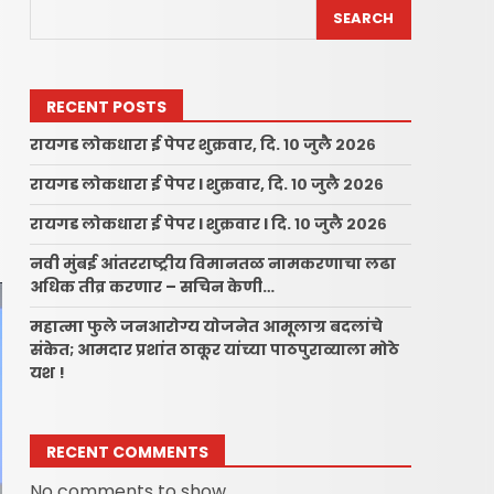
SEARCH
RECENT POSTS
रायगड लोकधारा ई पेपर शुक्रवार, दि. १० जुलै २०२६
रायगड लोकधारा ई पेपर l शुक्रवार, दि. १० जुलै २०२६
रायगड लोकधारा ई पेपर l शुक्रवार l दि. १० जुलै २०२६
नवी मुंबई आंतरराष्ट्रीय विमानतळ नामकरणाचा लढा
अधिक तीव्र करणार – सचिन केणी…
महात्मा फुले जनआरोग्य योजनेत आमूलाग्र बदलांचे
संकेत; आमदार प्रशांत ठाकूर यांच्या पाठपुराव्याला मोठे
यश !
RECENT COMMENTS
No comments to show.