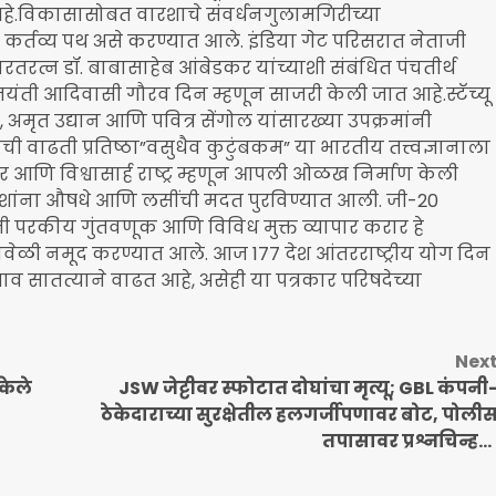
े.विकासासोबत वारशाचे संवर्धनगुलामगिरीच्या
र्तव्य पथ असे करण्यात आले. इंडिया गेट परिसरात नेताजी
रतरत्न डॉ. बाबासाहेब आंबेडकर यांच्याशी संबंधित पंचतीर्थ
ंती आदिवासी गौरव दिन म्हणून साजरी केली जात आहे.स्टॅच्यू
 अमृत उद्यान आणि पवित्र सेंगोल यांसारख्या उपक्रमांनी
ाढती प्रतिष्ठा”वसुधैव कुटुंबकम” या भारतीय तत्त्वज्ञानाला
 आणि विश्वासार्ह राष्ट्र म्हणून आपली ओळख निर्माण केली
 देशांना औषधे आणि लसींची मदत पुरविण्यात आली. जी-20
ढती परकीय गुंतवणूक आणि विविध मुक्त व्यापार करार हे
वेळी नमूद करण्यात आले. आज 177 देश आंतरराष्ट्रीय योग दिन
 सातत्याने वाढत आहे, असेही या पत्रकार परिषदेच्या
Nex
केले
JSW जेट्टीवर स्फोटात दोघांचा मृत्यू; GBL कंपनी
ठेकेदाराच्या सुरक्षेतील हलगर्जीपणावर बोट, पोली
तपासावर प्रश्नचिन्ह