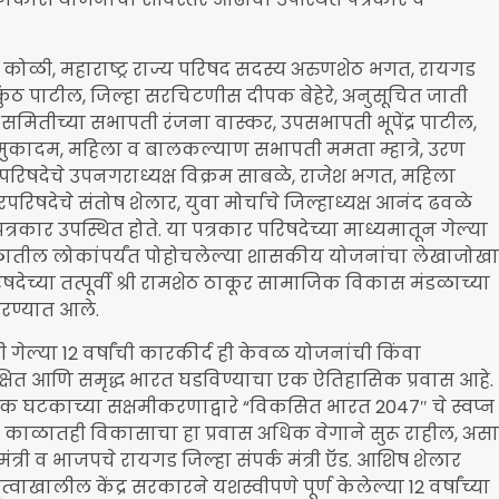
श कोळी, महाराष्ट्र राज्य परिषद सदस्य अरुणशेठ भगत, रायगड
ैकुंठ पाटील, जिल्हा सरचिटणीस दीपक बेहेरे, अनुसूचित जाती
त समितीच्या सभापती रंजना वास्कर, उपसभापती भूपेंद्र पाटील,
ुकादम, महिला व बालकल्याण सभापती ममता म्हात्रे, उरण
रिषदेचे उपनगराध्यक्ष विक्रम साबळे, राजेश भगत, महिला
गरपरिषदेचे संतोष शेलार, युवा मोर्चाचे जिल्हाध्यक्ष आनंद ढवळे
्रकार उपस्थित होते. या पत्रकार परिषदेच्या माध्यमातून गेल्या
तील लोकांपर्यंत पोहोचलेल्या शासकीय योजनांचा लेखाजोखा
ेच्या तत्पूर्वी श्री रामशेठ ठाकूर सामाजिक विकास मंडळाच्या
करण्यात आले.
ी गेल्या 12 वर्षांची कारकीर्द ही केवळ योजनांची किंवा
्षित आणि समृद्ध भारत घडविण्याचा एक ऐतिहासिक प्रवास आहे.
क घटकाच्या सक्षमीकरणाद्वारे “विकसित भारत 2047″ चे स्वप्न
ाळातही विकासाचा हा प्रवास अधिक वेगाने सुरू राहील, असा
मंत्री व भाजपचे रायगड जिल्हा संपर्क मंत्री ऍड. आशिष शेलार
नेतृत्वाखालील केंद्र सरकारने यशस्वीपणे पूर्ण केलेल्या 12 वर्षांच्या