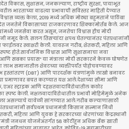
ेत विकास, सुशासन, जनकल्याण, राष्ट्रीय सुरक्षा, पायाभूत
रील भारताच्या वाढत्या प्रभावाची सविस्तर माहिती देण्यात
र विश्वास व्यक्त केला, 2019 मध्ये अधिक मोठ्या बहुमताने पाठिंबा
ी देत जनतेने विकासाच्या राजकारणावर शिक्कामोर्तब केले. आज
यांमध्ये जनसेवा करत असून, जनतेचा विश्वास हीच मोदी
नी नमूद केले. सलग तिसऱ्यांदा शपथ घेतल्यानंतर पंतप्रधानांन
्या फाईलवर स्वाक्षरी केली. यावरून गरीब, शेतकरी, महिला आणि
चे स्पष्ट होते.सार्वजनिक विश्वास आणि सुशासनाचा नवा
णि सबका प्रयास” या मंत्राला मोदी सरकारने केवळ घोषणेत
चा लाभ समाजातील शेवटच्या व्यक्तीपर्यंत पोहोचवण्यावर
लाभ हस्तांतरण (DBT) आणि पारदर्शक यंत्रणांमुळे लाखो बनावट
या प्रमाणावर बचत करण्यात यश आले.देशाच्या सीमा आणि
्ट्राइक, एअर स्ट्राइक आणि दहशतवादाविरोधातील कठोर
स्पष्ट केली. नक्षलवादाविरोधातील प्रभावी मोहिमेमुळे अनेक
ाला असल्याचे यावेळी सांगण्यात आले.गरीब कल्याणासाठी
तप्रधानांनी सर्वप्रथम प्रधानमंत्री किसान सन्मान निधी
तकरी, महिला आणि युवक हे सरकारच्या धोरणांच्या केंद्रस्थानी
ानमंत्री जनधन योजनेअंतर्गत 58 कोटींहून अधिक बँक खाती
ाती महिलांच्या नावावर आहेत. कोविड-19 महामारीच्या