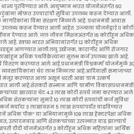
न्य पुरविण्यात आले. आयुष्मान भारत योजनेअंतर्गत 60
टुंबांना मोफत उपचारांची सुविधा उपलब्ध करून देण्यात आली.
अधिक नागरिकांना विमा संरक्षण मिळाले आहे. प्रधानमंत्री आवास
 उपलब्ध करून देण्यात आली आहेत. उज्ज्वला योजनेद्वारे 11 कोटी
 जीवन देण्यात आले. जल जीवन मिशनअंतर्गत 16 कोटींहून अधिक
मिळाले आहे. स्वच्छ भारत अभियानांतर्गत 12 कोटींहून अधिक
ती घडवून आणण्यात आली.लघु उद्योजक, कारागीर आणि रोजगार
ाखांहून अधिक पथविक्रेत्यांना सुलभ कर्ज उपलब्ध झाले आहे.
ंचे वितरण करण्यात आले आहे.प्रधानमंत्री विश्वकर्मा योजनेमुळे 3
 व्यवसायिकांना थेट लाभ मिळाला आहे.आदिवासी समाजाच्या
ी मंजूर करण्यात आला असून धरती आबा ग्राम उत्कर्ष
ात आली आहे.शेतकरी सन्मान आणि ग्रामीण विकासप्रधानमंत्री
ऱ्यांच्या खात्यात थेट 4.3 लाख कोटी रुपये जमा करण्यात आले
 अधिक शेतकऱ्यांना सुमारे 10 लाख कोटी रुपयांची कर्ज सुविधा
कर्ज मर्यादा 3 लाखांवरून 5 लाख रुपयांपर्यंत वाढविण्यात
थेंबाने अधिक पीक” या अभियानामुळे 109 लाख हेक्टरपेक्षा अधिक
ी बचत, उत्पादनवाढ आणि शेतकऱ्यांच्या उत्पन्नात वाढ झाल्याचे
ती दीदी योजनेअंतर्गत 3 कोटींहून अधिक महिलांना आर्थिक