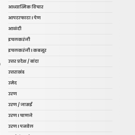
आध्यात्मिक विचार
आपटाफाटा l पेण
आळंदी
इचलकरंजी
इचलकरंजी l कबनूर
उत्तर प्रदेश / बांदा
0
उत्तराखंड
उमेद
उरण
उरण / जासई
उरण l चाणजे
उरण l पनवेल