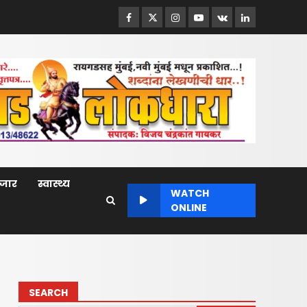
Facebook
Twitter
Instagram
Youtube
VK
LinkedIn
बाजार
स्वास्थ्य
WATCH
ONLINE
SEARCH