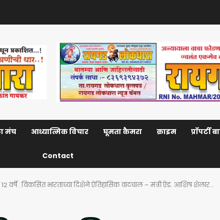
ा मंच
आध्यात्मिक विचार
घूमता कैमरा
क्राइम
प्रॉपर्टी 
Contact
12 वर्षे : विकसित भारताच्या दिशेने ऐतिहासिक वाटचाल – मंत्री ऍड. आशिष शेलार…