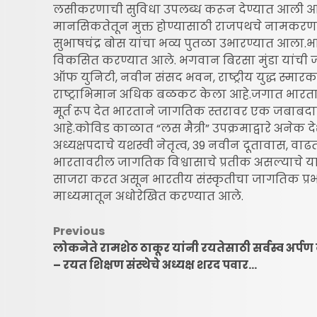
लसीकरणाची सुविधा उपलब्ध करून देण्यात आली आह
मानसिकतेतून मुक्त होण्यासाठी राजपथचे नामकरण क
सुभाषचंद्र बोस यांचा भव्य पुतळा उभारण्यात आला.भा
विकसित करण्यात आले. भगवान बिरसा मुंडा यांची जय
ऑफ युनिटी, नवीन संसद भवन, राष्ट्रीय युद्ध स्मारक,
राष्ट्राभिमान अधिक बळकट केला आहे.जगात भारताची व
मूर्त रूप देत भारताने जागतिक स्तरावर एक जबाबदार
आहे.कोविड काळात “लस मैत्री” उपक्रमाद्वारे अनेक
अध्यक्षपदाचे यशस्वी नेतृत्व, 39 नवीन दूतावास, वा
भारतावरील जागतिक विश्वासाचे प्रतीक असल्याचे या
साजरा करत असून भारतीय संस्कृतीचा जागतिक प्रभाव
माध्यमातून अधोरेखित करण्यात आले.
Post
Previous
लोकनेते रामशेठ ठाकूर यांनी रयतेसाठी सर्वस्व अर्पण 
navigation
– रयत शिक्षण संस्थेचे अध्यक्ष शरद पवार…