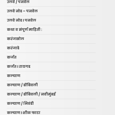
उलवे / पनवेल
उलवे नोड – पनवेल
उलवे नोड l पनवेल
कथा व संपूर्ण माहिती :
करंजखोल
करंजाडे
कर्जत
कर्जत l रायगड
कल्याण
कल्याण / डोंबिवली
कल्याण / डोंबिवली / नवीमुंबई
कल्याण / भिवंडी
कल्याण l शीळ फाटा