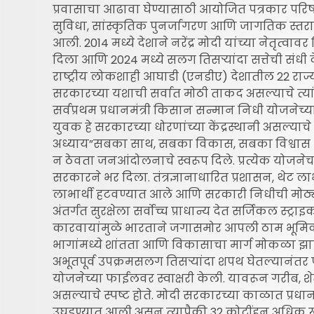
प्रवासाचा आढावा घेण्यासाठी आयोजित पत्रकार परिषद
सुविधा, सांस्कृतिक पुनर्जागरण आणि जागतिक स्तराव
आली. 2014 मध्ये देशाने नरेंद्र मोदी यांच्या नेतृत्वाव
दिला आणि 2024 मध्ये सलग तिसऱ्यांदा सत्तेची संध
राष्ट्रीय लोकशाही आघाडी (एनडीए) देशातील 22 राज्
सरकारच्या यशाची सर्वात मोठी ताकद असल्याचे त्यां
सर्वप्रथम प्रधानमंत्री किसान सन्मान निधी योजनेच
युवक हे सरकारच्या धोरणांच्या केंद्रस्थानी असल्या
अध्याय”सबका साथ, सबका विकास, सबका विश्वास आ
न ठेवता जनआंदोलनाचे स्वरूप दिले. प्रत्येक योजने
सरकारने भर दिला. तंत्रज्ञानाधारित प्रशासन, थेट 
लाभार्थी हटवण्यात आले आणि सरकारी निधीची मोठ्
अंतर्गत सुरक्षेला सर्वोच्च प्राधान्य देत सर्जिकल स
कारवायांमुळे भारताने जगासमोर आपली ठाम भूमिका 
भागांमध्ये शांतता आणि विकासाचा मार्ग मोकळा झ
अभूतपूर्व उपक्रमसलग तिसऱ्यांदा शपथ घेतल्यानंतर पं
योजनेच्या फाईलवर स्वाक्षरी केली. यावरून गरीब, शे
असल्याचे स्पष्ट होते. मोदी सरकारच्या काळात प्रध
उघडण्यात आली असून त्यापैकी 32 कोटींहून अधिक ख