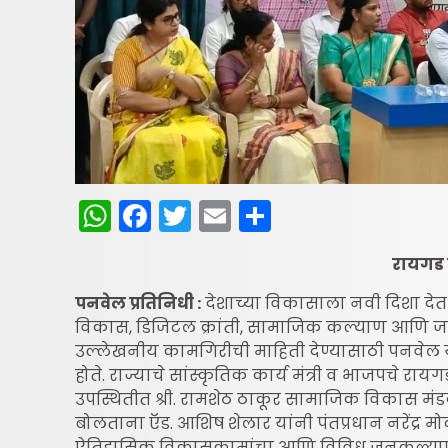
WhatsApp
Facebook
Twitter
Email
Share
रायगड
पनवेल प्रतिनिधी :
देशाच्या विकासाला नवी दिशा देत 
विकास, डिजिटल क्रांती, सामाजिक कल्याण आणि जागति
उल्लेखनीय कामगिरीची माहिती देण्यासाठी पनवेल ये
होते. राज्याचे सांस्कृतिक कार्य मंत्री व भाजपचे रायग
उपस्थितीत श्री. रामशेठ ठाकूर सामाजिक विकास मंड
बोलताना ऍड. आशिष शेलार यांनी पंतप्रधान नरेंद्र मोद
ऐतिहासिक विकासकामांचा आणि विविध जनकल्याणक