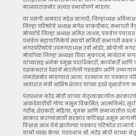
मान्यवरांसमोर अत्यंत प्रभावीपणे मांडला.
या प्रसंगी आमदार महेश बालदी, जिल्हाध्यक्ष अविना
जिल्हा परिषदेचे अध्यक्ष मंगेश वाकडीकर, सभापती व
मोर्च्याचे जिल्हा अध्यक्ष अमित जाधव, पनवेल पंचाय
पनवेल महापालिकेचे स्थायी समिती सभापती बबन म
नगरपरिषदेचे उपनगराध्यक्ष रवी भोईर, खोपोली नगरप
मोर्चाच्या जिल्हा अध्यक्षा प्रिया मुकादम, माथेरान न
यांच्यासह अनेक प्रमुख पदाधिकारी, कार्यकर्ते आणि पत
दशकभरात देशाने मारलेली गरुडझेप आणि तळागाळा
जनतेसमोर मांडण्यात आला. दरम्यान या पत्रकार परिषद
आवारात मंत्री आशिष शेलार यांच्या हस्ते वृक्षारोपण 
पंतप्रधान नरेंद्र मोदी यांच्या नेतृत्वाखालील सरकारच
आकडेवारीची गोष्ट नसून विकसित, आत्मनिर्भर, सुरक
गरीब, शेतकरी, महिला, युवक आणि समाजातील प्रत्ये
साकार करण्यासाठी सरकार कटिबद्ध असून आगामी क
विश्वास आज येथे झालेल्या पत्रकार परिषदेत राज्याचे 
यांनी व्यक्त केला. पंतप्रधान श्री. नरेंद्र मोदी यांच्या 