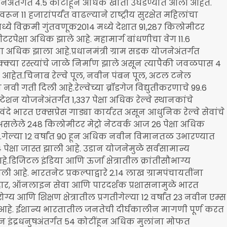
नेअंतर्गत 4.5 कोटींहून अधिक खाती उघडण्यात आली आहेत.
रून 11 हजारांपर्यंत वाढल्याने राष्ट्रीय सुरक्षेत महिलांचा
्ये विक्रमी गुंतवणूक2014 मध्ये देशात 91,287 किलोमीटर
ीटरपेक्षा अधिक झाले आहे. महामार्ग बांधणीचा वेग 11.6
ा अधिक झाला आहे.प्रधानमंत्री ग्राम सडक योजनेअंतर्गत
या रस्त्यांचे जाळे निर्माण झाले असून त्यापैकी जवळपास 4
ले आहेत.चिनाब रेल्वे पूल, नवीन पंबन पूल, अटल टनेल
ीला नवी गती दिली आहे.रेल्वेच्या ब्रॉडगेज विद्युतीकरणाचे 99.6
ेशन योजनेअंतर्गत 1,337 पेक्षा अधिक रेल्वे स्थानकांचे
भारत एक्सप्रेस गाड्या कार्यरत असून आधुनिक रेल्वे सेवांचे
असलेले 248 किलोमीटर मेट्रो नेटवर्क आज 26 पेक्षा अधिक
आहे.गेल्या 12 वर्षांत 90 हून अधिक नवीन विमानतळ उभारण्यात
ेक्षा जास्त झाली आहे. उडान योजनेमुळे सर्वसामान्य
डिजिटल इंडिया आणि ऊर्जा क्षेत्रातील क्रांतीसौभाग्य
ली आहे. भारतनेट प्रकल्पाद्वारे 2.14 लाख ग्रामपंचायतींना
यवहार, ऑनलाइन सेवा आणि पारदर्शक प्रशासनामुळे भारत
आणि शिक्षण क्षेत्रातील प्रगतीगेल्या 12 वर्षांत 23 नवीन एम्स
ी आहे. ईशान्य भारतातील जनतेची दीर्घकालीन मागणी पूर्ण करत
 इंद्रधनुषअंतर्गत 54 कोटींहून अधिक मुलांना मोफत