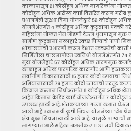
काळापासून 81 कोटींहून अधिक नागरिकांना मोफत धा
कोटींहून अधिक आरोग्य कार्ड वितरित करून गरीब कु
प्रधानमंत्री सुरक्षा विमा योजनेद्वारे 58 कोटींहून 
योजनेअंतर्गत 4 कोटींहून अधिक कुटुंबांना पक्की घरे
महिलांना मोफत गॅस जोडणी देऊन धुरापासून मुक्त
ग्रामीण कुटुंबांना नळाद्वारे स्वच्छ पिण्याचे पाणी 
शौचालयांची उभारणी करून देशात स्वच्छतेची क्रां
निर्मितीला चालनापीएम स्वनिधी योजनेअंतर्गत 74 ल
मुद्रा योजनेद्वारे 57 कोटींहून अधिक तारणमुक्त कर्जा
लाखांहून अधिक पारंपरिक कारागीर आणि हस्तकला
सर्वांगीण विकासासाठी 15 हजार कोटी रुपयांचा निध
अभियानासाठी 79 हजार कोटी रुपयांची तरतूद करण्य
किसान सन्मान निधीअंतर्गत 11 कोटींहून अधिक शेतक
आहेत.किसान क्रेडिट कार्ड योजनेअंतर्गत 7 कोटींहून
उपलब्ध झाली आहे. शेतकऱ्यांच्या गरजा लक्षात घेऊन 
आली आहे.प्रधानमंत्री कृषी सिंचन योजनेच्या “थेंब 
क्षेत्र सूक्ष्म सिंचनाखाली आले आहे. यामुळे पाण्याच
सांगण्यात आले.महिला सक्षमीकरणाला नवी दिशालखप